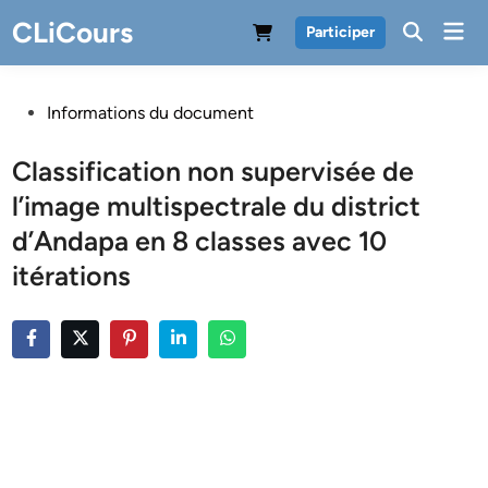
Skip
CLiCours
Mai
Participer
to
Men
content
Posted
Informations du document
in
Classification non supervisée de
l’image multispectrale du district
d’Andapa en 8 classes avec 10
itérations