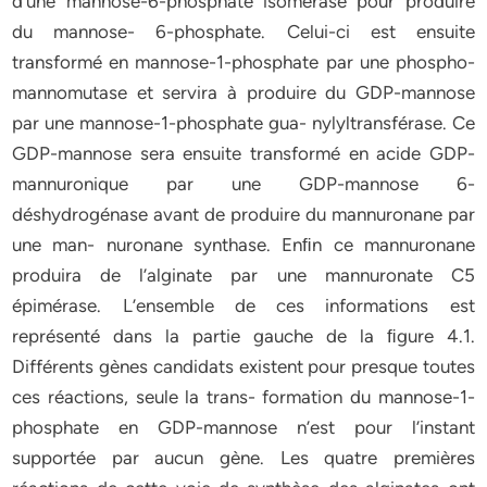
d’une mannose-6-phosphate isomérase pour produire
du mannose- 6-phosphate. Celui-ci est ensuite
transformé en mannose-1-phosphate par une phospho-
mannomutase et servira à produire du GDP-mannose
par une mannose-1-phosphate gua- nylyltransférase. Ce
GDP-mannose sera ensuite transformé en acide GDP-
mannuronique par une GDP-mannose 6-
déshydrogénase avant de produire du mannuronane par
une man- nuronane synthase. Enﬁn ce mannuronane
produira de l’alginate par une mannuronate C5
épimérase. L’ensemble de ces informations est
représenté dans la partie gauche de la ﬁgure 4.1.
Différents gènes candidats existent pour presque toutes
ces réactions, seule la trans- formation du mannose-1-
phosphate en GDP-mannose n’est pour l’instant
supportée par aucun gène. Les quatre premières