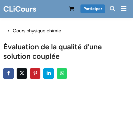
Skip
CLiCours
Mai
Participer
to
Men
content
Posted
Cours physique chimie
in
Évaluation de la qualité d’une
solution couplée