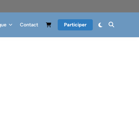
que
Contact
Participer