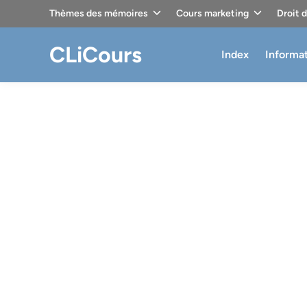
Skip
Thèmes des mémoires
Cours marketing
Droit 
to
content
CLiCours
Index
Informa