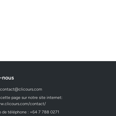
-nous
contact@clicours.com
 cette page sur notre site internet:
w.clicours.com/contact/
 de téléphone : +64 7 788 0271