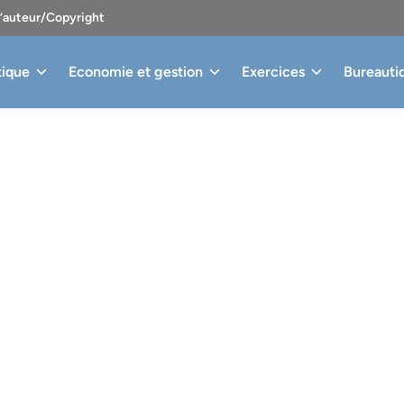
d’auteur/Copyright
tique
Economie et gestion
Exercices
Bureauti