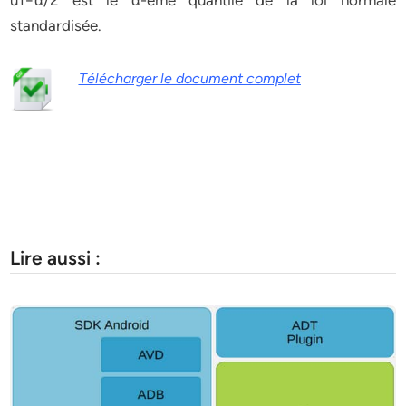
u1−α/2 est le α-ème quantile de la loi normale
standardisée.
Télécharger le document complet
Lire aussi :