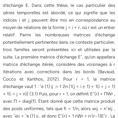
d’échange E. Dans cette thèse, le cas particulier des
séries temporelles est abordé, ce qui signifie que les
indices i et j peuvent être mis en correspondance au
moyen de relations de la forme j = i + r, où r est un entier
relatif. Parmi les nombreuses matrices d’échange
potentiellement pertinentes dans ce contexte particulier,
trois familles seront présentées ici et utilisées par la
suite. La première matrice d’échange E˚, qu’on appellera
matrice d’échange itérée, considère des voisinages à r
itérations avec corrections dans les bords (Bavaud,
Cocco et Xanthos, 2012). Pour r = 1, la matrice
d’échange vaut 1 : ˚e (1) ij := 1 2n [1(j = i ± 1) + 1(i = j = 1)
+ 1(i = j = n)] (3.1) Puis, pour r > 1, on définit E˚(r) = ΠWr ,
avec Π = diag(f). Étant donné que cette matrice produit
des poids uniformes, tels que fi = 1/n, alors wij = n˚eij ,
avec ˚eij = ˚e (1) ij , et donc E˚(r) = 1 nWr = n (r−1)E˚r . La