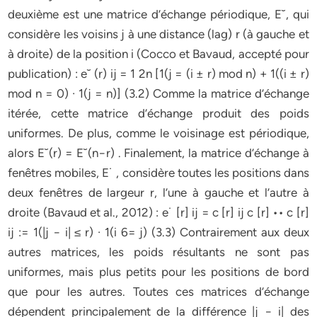
deuxième est une matrice d’échange périodique, E˘, qui
considère les voisins j à une distance (lag) r (à gauche et
à droite) de la position i (Cocco et Bavaud, accepté pour
publication) : e˘ (r) ij = 1 2n [1(j = (i ± r) mod n) + 1((i ± r)
mod n = 0) · 1(j = n)] (3.2) Comme la matrice d’échange
itérée, cette matrice d’échange produit des poids
uniformes. De plus, comme le voisinage est périodique,
alors E˘(r) = E˘(n−r) . Finalement, la matrice d’échange à
fenêtres mobiles, E˙ , considère toutes les positions dans
deux fenêtres de largeur r, l’une à gauche et l’autre à
droite (Bavaud et al., 2012) : e˙ [r] ij = c [r] ij c [r] •• c [r]
ij := 1(|j − i| ≤ r) · 1(i 6= j) (3.3) Contrairement aux deux
autres matrices, les poids résultants ne sont pas
uniformes, mais plus petits pour les positions de bord
que pour les autres. Toutes ces matrices d’échange
dépendent principalement de la différence |j − i| des