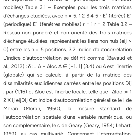
mobiles) Table 3.1 – Exemples pour les trois matrices
d’échanges étudiées, avec n = 5. 1 2 3 4 5 r E˚ (itérée) E˘
(périodique) E˙ (fenêtres mobiles) r = 1 r = 2 Table 3.2 –
Réseau non pondéré et non orienté des trois matrices
d’échange étudiées, représentant les liens non nuls (eij >
0) entre les n = 5 positions. 3.2 Indice d’autocorrélation
L’indice d’autocorrélation se définit comme (Bavaud et
al., 2012) : δ := ∆ − ∆loc ∆ ∈ [−1, 1] (3.4) où ∆ est l’inertie
(globale) qui se calcule, à partir de la matrice des
dissimilarités euclidiennes carrées entre les positions Dij
, par (1.16) et ∆loc est l’inertie locale, telle que : ∆loc := 1
2 X ij eijDij Cet indice d’autocorrélation généralise le I de
Moran (Moran, 1950), la mesure standard de
l’autocorrélation spatiale d’une variable numérique, ou
son complémentaire, le c de Geary (Geary, 1954; Lebart,
1969), au cas multivarié. Concernant l’interprétation,