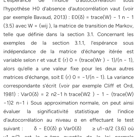
L’espérance de l’indice d’autocorrélation sous
l’hypothèse H0 d’absence d’autocorrélation vaut (voir
par exemple Bavaud, 2013) : E0(δ) = trace(W) − 1 n − 1
(3.5) avec W = (wij ), la matrice de transition de Markov,
telle que définie dans la section 3.1. Concernant les
exemples de la section 3.1.1, l’espérance sous
indépendance de la matrice d’échange itérée est
variable selon r et vaut E (r) 0 = (trace(Wr ) − 1)/(n − 1),
alors qu’elle a une valeur fixe pour les deux autres
matrices d’échange, soit E (r) 0 = −1/(n − 1). La variance
correspondante s’écrit (voir par exemple Cliff et Ord,
1981) : Var0(δ) = 2 n2−1 h trace(W2 ) − 1 − (trace(W)
−1)2 n−1 i Sous approximation normale, on peut ainsi
évaluer la significativité statistique de l’indice
d’autocorrélation au niveau α en effectuant le test
suivant : δ − E0(δ) p Var0(δ) ≥ u1−α/2 (3.6) où