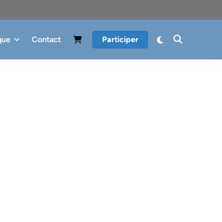
que
Contact
Participer