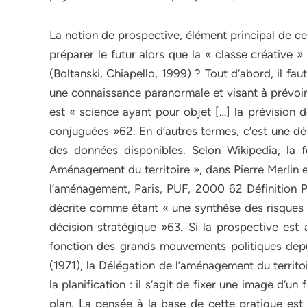
La notion de prospective, élément principal de cet
préparer le futur alors que la « classe créative 
(Boltanski, Chiapello, 1999) ? Tout d’abord, il fa
une connaissance paranormale et visant à prévoir 
est « science ayant pour objet […] la prévision d
conjuguées »62. En d’autres termes, c’est une dém
des données disponibles. Selon Wikipedia, la fo
Aménagement du territoire », dans Pierre Merlin e
l’aménagement, Paris, PUF, 2000 62 Définition P
décrite comme étant « une synthèse des risques af
décision stratégique »63. Si la prospective est 
fonction des grands mouvements politiques depui
(1971), la Délégation de l’aménagement du territo
la planification : il s’agit de fixer une image d’u
plan. La pensée à la base de cette pratique est 