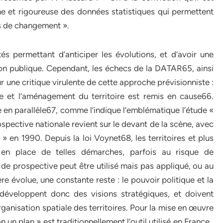
fine et rigoureuse des données statistiques qui permettent
és de changement ».
és permettant d’anticiper les évolutions, et d’avoir une
tion publique. Cependant, les échecs de la DATAR65, ainsi
r une critique virulente de cette approche prévisionniste :
ie et l’aménagement du territoire est remis en cause66.
en parallèle67, comme l’indique l’emblématique l’étude «
spective nationale revient sur le devant de la scène, avec
» en 1990. Depuis la loi Voynet68, les territoires et plus
 en place de telles démarches, parfois au risque de
de prospective peut être utilisé mais pas appliqué, ou au
ère évolue, une constante reste : le pouvoir politique et la
 développent donc des visions stratégiques, et doivent
rganisation spatiale des territoires. Pour la mise en œuvre
n un plan » est traditionnellement l’outil utilisé en France .