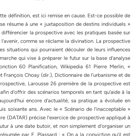
te définition, est ici remise en cause. Est-ce possible de
» se résume à une « juxtaposition de destins individuels »
ut différencier la prospective avec les pratiques basée sur
l’avenir, comme se réclame la divination. La prospective
es situations qui pourraient découler de leurs influences
arche qui vise à préparer le futur sur la base d’analyse
nction 60 Planification, Wikipedia 61 Pierre Merlin, «
t François Choay (dir.), Dictionnaire de l’urbanisme et de
rospective, Larousse 26 première de la prospective est
in d’offrir des scénarios temporels en tant qu’aide à la
aujourd’hui encore d’actualité, sa pratique a évoluée en
s soixante ans. Avec le « Scénario de l’inacceptable »
ire (DATAR) précise l’exercice de prospective appliqué à
n futur à une date butoir, et non simplement d’organiser un
résumée par F. Plassard : « On a la conviction qu’il est