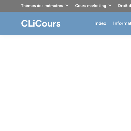
Skip
Thèmes des mémoires
Cours marketing
Droit 
to
content
CLiCours
Index
Informa