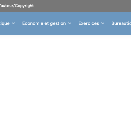
d’auteur/Copyright
tique
Economie et gestion
Exercices
Bureauti