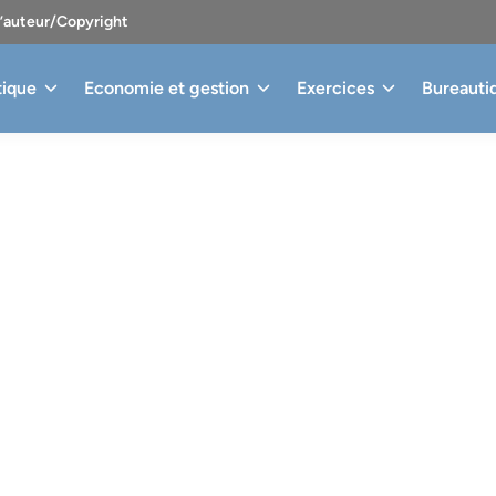
d’auteur/Copyright
tique
Economie et gestion
Exercices
Bureauti