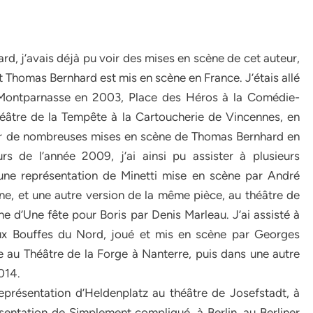
 j’avais déjà pu voir des mises en scène de cet auteur,
t Thomas Bernhard est mis en scène en France. J’étais allé
 Montparnasse en 2003, Place des Héros à la Comédie-
héâtre de la Tempête à la Cartoucherie de Vincennes, en
oir de nombreuses mises en scène de Thomas Bernhard en
s de l’année 2009, j’ai ainsi pu assister à plusieurs
 une représentation de Minetti mise en scène par André
line, et une autre version de la même pièce, au théâtre de
ène d’Une fête pour Boris par Denis Marleau. J’ai assisté à
ux Bouffes du Nord, joué et mis en scène par Georges
re au Théâtre de la Forge à Nanterre, puis dans une autre
014.
représentation d’Heldenplatz au théâtre de Josefstadt, à
sentation de Simplement compliqué, à Berlin, au Berliner