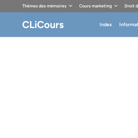
Skip
Thèmes des mémoires
Cours marketing
Droit 
to
content
CLiCours
Index
Informa