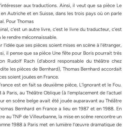
téresser aux traductions. Ainsi, il veut que sa pièce Le
en Autriche et en Suisse, dans les trois pays où on parle
égal. Pour Thomas
nal, c’est un autre livre, c’est le livre du traducteur, c’est
à le rendre méconnaissable.
 l’idée que ses pièces soient mises en scène à l’étranger,
nsi, il pense que sa pièce Une fête pour Boris pourrait très
elon Rudolf Rach (d’abord responsable du théâtre chez
édite les pièces de Bernhard), Thomas Bernhard accordait
ces soient jouées en France.
nce est en fait sa deuxième pièce, L’Ignorant et le Fou.
à Paris, au Théâtre Oblique (à l’emplacement de l’actuel
eur en scène belge avait été jouée auparavant au Théâtre
Thomas Bernhard en France a lieu en 1987 et en 1988. En
tre au TNP de Villeurbanne, la mise en scène rencontre un
utomne 1988 à Paris met en lumière l’œuvre dramatique de