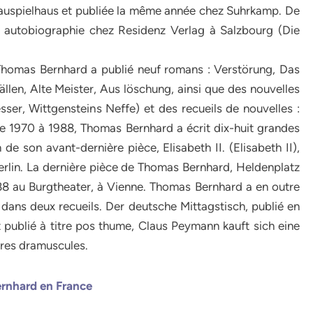
hauspielhaus et publiée la même année chez Suhrkamp. De
 autobiographie chez Residenz Verlag à Salzbourg (Die
 Thomas Bernhard a publié neuf romans : Verstörung, Das
ällen, Alte Meister, Aus löschung, ainsi que des nouvelles
ser, Wittgensteins Neffe) et des recueils de nouvelles :
e 1970 à 1988, Thomas Bernhard a écrit dix-huit grandes
 de son avant-dernière pièce, Elisabeth II. (Elisabeth II),
erlin. La dernière pièce de Thomas Bernhard, Heldenplatz
88 au Burgtheater, à Vienne. Thomas Bernhard a en outre
 dans deux recueils. Der deutsche Mittagstisch, publié en
 publié à titre pos thume, Claus Peymann kauft sich eine
tres dramuscules.
ernhard en
France