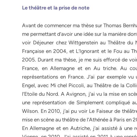
Le théâtre et la prise de note
Avant de commencer ma thèse sur Thomas Bernhard,
me permettant d’avoir une idée sur la manière don
voir Déjeuner chez Wittgenstein au Théâtre du
Française en 2004, et L’Ignorant et le Fou au T
2005. Durant ma thèse, je me suis efforcé de v
France, en Allemagne et en Au triche. Au cour
représentations en France. J’ai par exemple vu
Engel, avec Mi chel Piccoli, au Théâtre de la Col
l’Etoile du Nord. A Avignon, j’ai vu la mise en sc
une représentation de Simplement compliqué a
Wilson. En 2010, j’ai pu voir Le Faiseur de théât
mise en scène au théâtre de l’Athénée à Paris en 2
En Allemagne et en Autriche, j’ai assisté à une 
Vienne, en 2010. J’ai assisté en 2011 à une repré