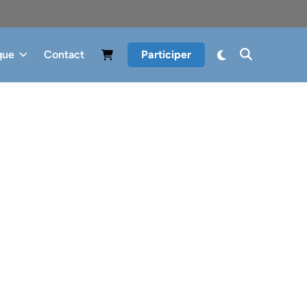
que
Contact
Participer