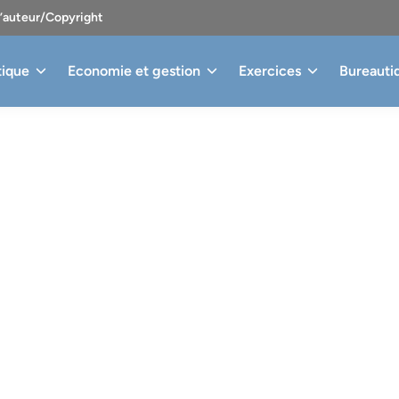
d’auteur/Copyright
tique
Economie et gestion
Exercices
Bureauti