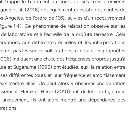
t frappé le bˆatiment au cours de ses trois premières
éguen et al. (2016) ont également constaté des chutes de
s Angeles, de l’ordre de 10%, suivies d’un recouvrement
 figure 1.4). Ce phénomène de relaxation observé sur les
de laboratoire et à l’échelle de la croˆute terrestre. Cela
servations aux différentes échelles et les interprétations
tent pas les seules sollicitations affectant les propriétés
. (2006) indiquent une chute des fréquences propres jusqu’à
a et Suganuma (1996) ont étudiés, eux, la relation entre
mises différentes tours et leur fréquence et amortissement
eux d’entre elles. On peut alors y observer une variation
ssement. Herak et Herak (2010) ont, de leur cˆoté, étudié
e uniquement. Ils ont alors montré une dépendance des
brations.