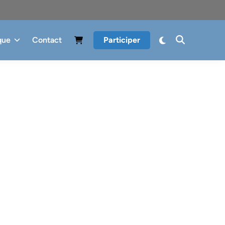
que
Contact
Participer