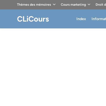
Skip
Thèmes des mémoires
Cours marketing
Droit 
to
content
CLiCours
Index
Informa