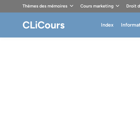
Skip
Thèmes des mémoires
Cours marketing
Droit 
to
content
CLiCours
Index
Informa