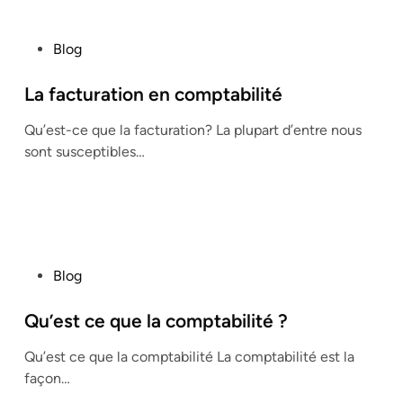
P
Blog
o
s
La facturation en comptabilité
t
Qu’est-ce que la facturation? La plupart d’entre nous
e
sont susceptibles…
d
i
n
P
Blog
o
s
Qu’est ce que la comptabilité ?
t
Qu’est ce que la comptabilité La comptabilité est la
e
façon…
d