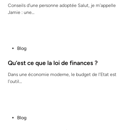
Conseils d’une personne adoptée Salut, je m’appelle
d
Jamie : une…
i
n
P
Blog
o
s
Qu’est ce que la loi de finances ?
t
Dans une économie moderne, le budget de l’Etat est
e
l’outil…
d
i
n
P
Blog
o