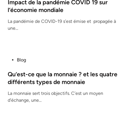
s
Impact de la pandémie COVID 19 sur
t
l’économie mondiale
e
La pandémie de COVID-19 s’est émise et propagée à
d
une…
i
n
P
Blog
o
s
Qu’est-ce que la monnaie ? et les quatre
t
différents types de monnaie
e
La monnaie sert trois objectifs. C’est un moyen
d
d’échange, une…
i
n