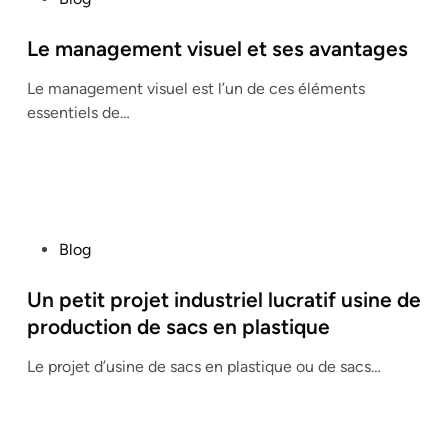
o
s
Le management visuel et ses avantages
t
Le management visuel est l’un de ces éléments
e
essentiels de…
d
i
n
P
Blog
o
s
Un petit projet industriel lucratif usine de
t
production de sacs en plastique
e
Le projet d’usine de sacs en plastique ou de sacs…
d
i
n