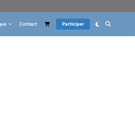
que
Contact
Participer