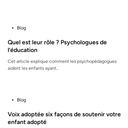
i
n
P
Blog
o
s
Quel est leur rôle ? Psychologues de
t
l’éducation
e
Cet article explique comment les psychopédagogues
d
aident les enfants ayant…
i
n
P
Blog
o
s
Voix adoptée six façons de soutenir votre
t
enfant adopté
e