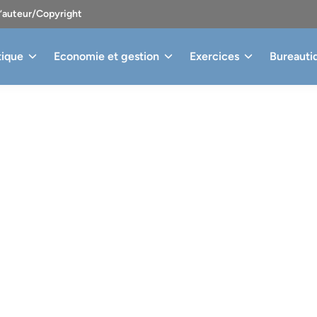
d’auteur/Copyright
tique
Economie et gestion
Exercices
Bureauti