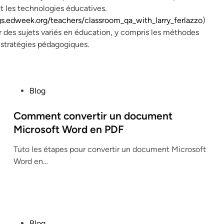
et les technologies éducatives.
gs.edweek.org/teachers/classroom_qa_with_larry_ferlazzo
)
 des sujets variés en éducation, y compris les méthodes
s stratégies pédagogiques.
P
Blog
o
s
Comment convertir un document
t
Microsoft Word en PDF
e
Tuto les étapes pour convertir un document Microsoft
d
Word en…
i
n
P
Blog