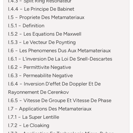
I.4.3 − Split Ring Resonateur
I.4.4 − Le Principe De Babinet
I.5 − Propriete Des Metamateriaux
I.5.1 − Definition
I.5.2 − Les Equations De Maxwell
I.5.3 − Le Vecteur De Poynting
I.6 − Les Phenomenes Dus Aux Metamateriaux
I.6.1 − L’inversion De La Loi De Snell-Descartes
I.6.2 − Permittivite Negative
I.6.3 − Permeabilite Negative
I.6.4 − Inversion D’effet De Doppler Et De
Rayonnement De Cerenkov
I.6.5 − Vitesse De Groupe Et Vitesse De Phase
I.7 − Applications Des Metamateriaux
I.7.1 − La Super Lentille
I.7.2 − Le Cloaking