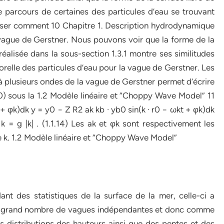
 le parcours de certaines des particules d’eau se trouvant
aliser comment 10 Chapitre 1. Description hydrodynamique
 vague de Gerstner. Nous pouvons voir que la forme de la
éalisée dans la sous-section 1.3.1 montre ses similitudes
orelle des particules d’eau pour la vague de Gerstner. Les
on à plusieurs ondes de la vague de Gerstner permet d’écrire
0) sous la 1.2 Modèle linéaire et “Choppy Wave Model” 11
 + φk)dk y = y0 − Z R2 ak kb · yb0 sin(k · r0 − ωkt + φk)dk
= g |k| . (1.1.14) Les ak et φk sont respectivement les
 k. 1.2 Modèle linéaire et “Choppy Wave Model”
ant des statistiques de la surface de la mer, celle-ci a
un grand nombre de vagues indépendantes et donc comme
 distributions des hauteurs ainsi que des pentes et des