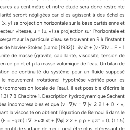
eures au centimètre et notre étude sera donc restreinte
arité seront négligées car elles agissent à des échelles
= (x, y) sa projection horizontale sur la base cartésienne et
cteur vitesse, u = (u, v) sa projection sur l’horizontale et
rçant sur la particule d’eau se trouvant en R à l’instant t
s de Navier-Stokes (Lamb [1932]) : ∂v ∂t + (v · ∇)v = F − 1
unité de masse (gravité, capillarité, viscosité, tension de
n en ce point et ρ la masse volumique de l’eau. Un bilan de
ation de continuité du système pour un fluide supposé
 le mouvement irrotationel, hypothèse vérifiée pour les
compression locale de l’eau), il est possible d’écrire la
1.1.3) 7 8 Chapitre 1. Description hydrodynamique Sachant
ides incompressibles et que (v · ∇)v = ∇ |v| 2 2 ! + Ω × v,
geant la viscosité on obtient l’équation de Bernouilli dans le
é (F = −gzb) : ∇ » ∂Φ ∂t + |∇φ| 2 2 + p ρ + gz# = 0. (1.1.5)
 profil de surface de mer il peut être plus intéressant de