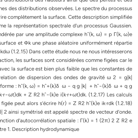
hes des distributions observées. Le spectre du processus
crire complètement la surface. Cette description simplifiée
me la représentation spectrale d’un processus Gaussien.
dérée par une amplitude complexe hˆ(k, ω) = p Γ(k, ω)e
 surface et Φk une phase aléatoire uniformément répartie
t)dkdω (1.2.15) Dans cette étude nous ne nous intéresserons
raction, les surfaces sont considérées comme figées car le
vec la surface est bien plus faible que les constantes de
relation de dispersion des ondes de gravité ω 2 = g|k|
 forme : hˆ(k, ω) = hˆ+(k)δ ω − q g |k| + hˆ−(k)δ ω + q g
i(k·r−ωt)dk + Z R2 hˆ−(k)e i(k·r+ωt)dk. (1.2.17) Les calculs
igée peut alors s’écrire h(r) = Z R2 hˆ(k)e ik·rdk (1.2.18)
k)| 2 ainsi symétrisé est appelé spectre de vecteur d’onde.
fonction d’autocorrélation spatiale : Γ(k) = 1 (2π) 2 Z R2 e
apitre 1. Description hydrodynamique