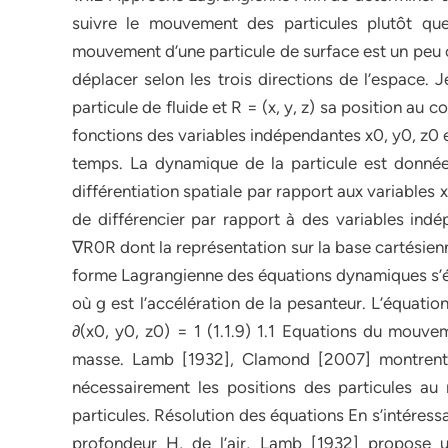
suivre le mouvement des particules plutôt qu
mouvement d’une particule de surface est un peu c
déplacer selon les trois directions de l’espace. 
particule de fluide et R = (x, y, z) sa position au
fonctions des variables indépendantes x0, y0, z0 et
temps. La dynamique de la particule est donnée
différentiation spatiale par rapport aux variables 
de différencier par rapport à des variables indé
∇R0R dont la représentation sur la base cartésien
forme Lagrangienne des équations dynamiques s’écri
où g est l’accélération de la pesanteur. L’équatio
∂(x0, y0, z0) = 1 (1.1.9) 1.1 Equations du mouve
masse. Lamb [1932], Clamond [2007] montrent q
nécessairement les positions des particules a
particules. Résolution des équations En s’intéressa
profondeur H, de l’air, Lamb [1932] propose 