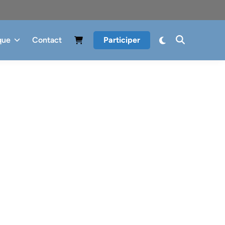
que
Contact
Participer