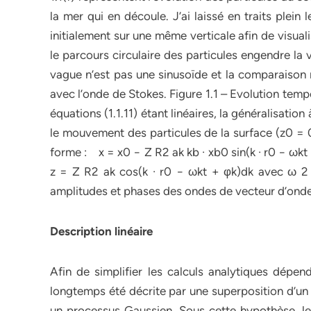
la mer qui en découle. J’ai laissé en traits plein
initialement sur une même verticale afin de visu
le parcours circulaire des particules engendre la
vague n’est pas une sinusoïde et la comparaison r
avec l’onde de Stokes. Figure 1.1 – Evolution temp
équations (1.1.11) étant linéaires, la généralisati
le mouvement des particules de la surface (z0 = 
forme : x = x0 − Z R2 ak kb · xb0 sin(k · r0 − ωkt
z = Z R2 ak cos(k · r0 − ωkt + φk)dk avec ω 2 k 
amplitudes et phases des ondes de vecteur d’onde
Description linéaire
Afin de simplifier les calculs analytiques dépend
longtemps été décrite par une superposition d’
un processus Gaussien. Sous cette hypothèse, les