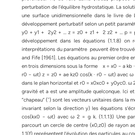
perturbation de l’équilibre hydrostatique. La solut
une surface unidimensionnelle dans le livre de 
développement perturbatif selon un petit paramè
y0 + y1 + 2y2 + … z = z0 + z1 + 2 z2 + … p = p
développement dans les équations (1.1.8) on r
interprétations du paramètre peuvent être trouvée
and Fife [1961]. Les équations au premier ordre en 
en trois dimensions sous la forme x = x0 − a kb · x
r0 − ωt) z = z0 + ae kz0 cos(k · r0 − ωt) avec ω 
dans le plan horizontal et r0 = x0xc0 + y0yc0. ω 2 
gravité et a est une amplitude quelconque. Ici et
“chapeau” (ˆ) sont les vecteurs unitaires dans la 
invariant selon la direction y) les équations s’
cos(kx0 − ωt) avec ω 2 = g k. (1.1.13) Une par
parcourt un cercle de centre (x0,z0) de rayon ae 
1.1(f) représentent l’évolution des particules au c