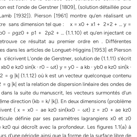
ion est l’onde de Gerstner [1809], (solution détaillée pour
Lamb [1932]). Pierson [1961] montre qu’en réalisant un
tre sans dimension tel que : x = x0 + x1 + 2×2 + … y =
0 − ρgz0 + p1 + 2p2 + … (1.1.10) et qu’en injectant ce
etrouve ce résultat au premier ordre en . Différentes
s dans les articles de Longuet-Higgins [1953] et Pierson
s’écrivent L’onde de Gerstner, solution de (1.1.11) s’écrit
b0 e kz0 sin(k · r0 − ωt) y = y0 − a kb · yb0 e kz0 sin(k ·
2 = g |k| (1.1.12) où k est un vecteur quelconque contenu
= g |k| est la relation de dispersion linéaire des ondes de
 dans la suite du manuscrit, les vecteurs surmontés d’un
même direction (kb = k/ |k|). En deux dimensions (problème
écrivent ( x = x0 − ae kz0 sin(kx0 − ωt) z = z0 + ae kz0
ticule définie par ses paramètres lagrangiens x0 et z0
kz0 qui décroît avec la profondeur. Les figures 1.1(a) à
ours d’une période ainsi que la forme de la surface libre de