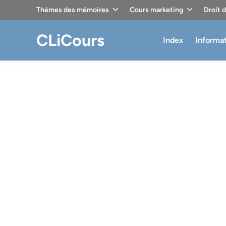
Skip
Thèmes des mémoires
Cours marketing
Droit 
to
content
CLiCours
Index
Informa