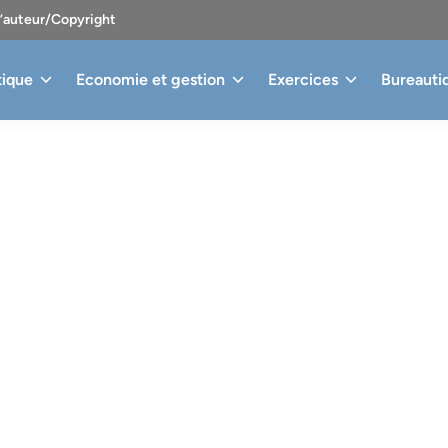
d’auteur/Copyright
tique
Economie et gestion
Exercices
Bureauti