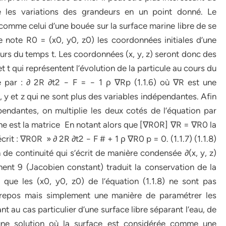
e les variations des grandeurs en un point donné. Le
omme celui d’une bouée sur la surface marine libre de se
Je note R0 = (x0, y0, z0) les coordonnées initiales d’une
 cours du temps t. Les coordonnées (x, y, z) seront donc des
 t qui représentent l’évolution de la particule au cours du
 par : ∂ 2R ∂t2 − F = − 1 ρ ∇Rp (1.1.6) où ∇R est une
x, y et z qui ne sont plus des variables indépendantes. Afin
pendantes, on multiplie les deux cotés de l’équation par
ne est la matrice En notant alors que [∇R0R] ∇R = ∇R0 la
t : ∇R0R » ∂ 2R ∂t2 − F # + 1 ρ ∇R0 p = 0. (1.1.7) (1.1.8)
n de continuité qui s’écrit de manière condensée ∂(x, y, z)
ment 9 (Jacobien constant) traduit la conservation de la
ue les (x0, y0, z0) de l’équation (1.1.8) ne sont pas
u repos mais simplement une manière de paramétrer les
nt au cas particulier d’une surface libre séparant l’eau, de
une solution où la surface est considérée comme une