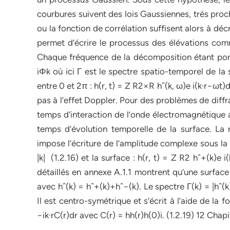
courbures suivent des lois Gaussiennes, très proc
ou la fonction de corrélation suffisent alors à dé
permet d’écrire le processus des élévations com
Chaque fréquence de la décomposition étant pon
iΦk où ici Γ est le spectre spatio-temporel de la
entre 0 et 2π : h(r, t) = Z R2×R hˆ(k, ω)e i(k·r−ω
pas à l’effet Doppler. Pour des problèmes de diff
temps d’interaction de l’onde électromagnétique a
temps d’évolution temporelle de la surface. La 
impose l’écriture de l’amplitude complexe sous la
|k| (1.2.16) et la surface : h(r, t) = Z R2 hˆ+(k)e 
détaillés en annexe A.1.1 montrent qu’une surface f
avec hˆ(k) = hˆ+(k)+hˆ−(k). Le spectre Γ(k) = |hˆ(
Il est centro-symétrique et s’écrit à l’aide de la 
−ik·rC(r)dr avec C(r) = hh(r)h(0)i. (1.2.19) 12 Ch