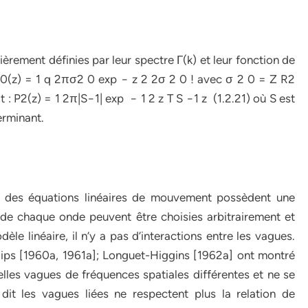
tièrement définies par leur spectre Γ(k) et leur fonction de
 P0(z) = 1 q 2πσ2 0 exp − z 2 2σ 2 0 ! avec σ 2 0 = Z R2
t : P2(z) = 1 2π|S−1| exp − 1 2 z T S −1 z (1.2.21) où S est
terminant.
 des équations linéaires de mouvement possèdent une
s de chaque onde peuvent être choisies arbitrairement et
e linéaire, il n’y a pas d’interactions entre les vagues.
illips [1960a, 1961a]; Longuet-Higgins [1962a] ont montré
elles vagues de fréquences spatiales différentes et ne se
it les vagues liées ne respectent plus la relation de