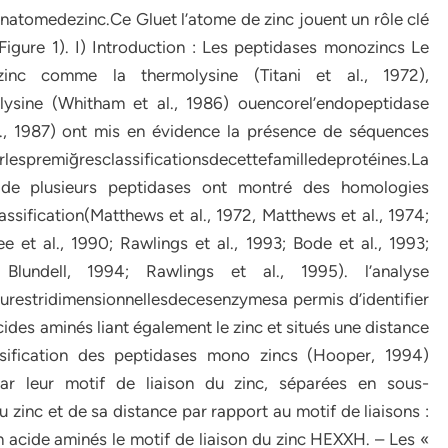
natomedezinc.Ce Gluet l’atome de zinc jouent un rôle clé
Figure 1). I) Introduction : Les peptidases monozincs Le
inc comme la thermolysine (Titani et al., 1972),
élysine (Whitham et al., 1986) ouencorel’endopeptidase
., 1987) ont mis en évidence la présence de séquences
premiğresclassificationsdecettefamilledeprotéines.La
e de plusieurs peptidases ont montré des homologies
ssification(Matthews et al., 1972, Matthews et al., 1974;
ee et al., 1990; Rawlings et al., 1993; Bode et al., 1993;
lundell, 1994; Rawlings et al., 1995). l’analyse
restridimensionnellesdecesenzymesa permis d’identifier
acides aminés liant également le zinc et situés une distance
assification des peptidases mono zincs (Hooper, 1994)
par leur motif de liaison du zinc, séparées en sous-
 zinc et de sa distance par rapport au motif de liaisons :
 acide aminés le motif de liaison du zinc HEXXH. – Les «