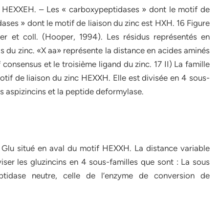
est HEXXEH. – Les « carboxypeptidases » dont le motif de
ases » dont le motif de liaison du zinc est HXH. 16 Figure
er et coll. (Hooper, 1994). Les résidus représentés en
ds du zinc. «X aa» représente la distance en acides aminés
 consensus et le troisième ligand du zinc. 17 II) La famille
motif de liaison du zinc HEXXH. Elle est divisée en 4 sous-
les aspizincins et la peptide deformylase.
n Glu situé en aval du motif HEXXH. La distance variable
er les gluzincins en 4 sous-familles que sont : La sous
eptidase neutre, celle de l’enzyme de conversion de