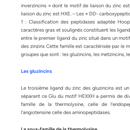
inverzincins » dont le motif de liaison du zinc 
liaison du zinc est HXE. – Les « DD- carboxypeptid
1 : Classification des peptidases adaptée Hoop
caractères gras et soulignés constituent les ligan
entre le premier ligand du zinc situé dans un motif
des zinzins Cette famille est caractérisée par le 
groupes que sont : les gluzincins, les metzincins, 
Les gluzincins
Le troisième ligand du zinc des gluzincins est u
séparant ce Glu du motif HEXXH a permis de divis
famille de la thermolysine, celle de l’endop
l’angiotensine celle des aminopeptidases.
La sous-famille de la thermolysine