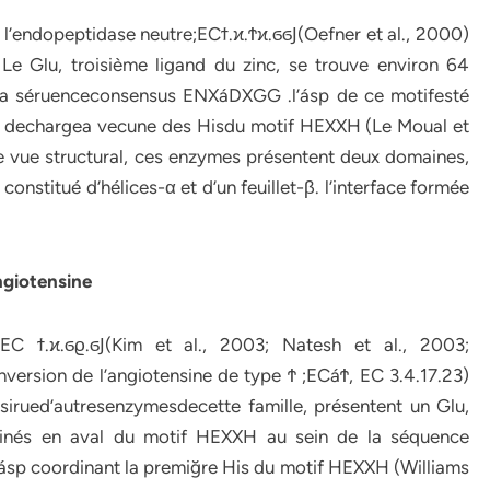
’endopeptidase neutre;ECϯ.ϰ.Ϯϰ.ϭϭͿ(Oefner et al., 2000)
. Le Glu, troisième ligand du zinc, se trouve environ 64
la séruenceconsensus ENXáDXGG .l’ásp de ce motifesté
ais dechargea vecune des Hisdu motif HEXXH (Le Moual et
 de vue structural, ces enzymes présentent deux domaines,
constitué d’hélices-α et d’un feuillet-β. l’interface formée
angiotensine
,EC ϯ.ϰ.ϭϱ.ϭͿ(Kim et al., 2003; Natesh et al., 2003;
ersion de l’angiotensine de type Ϯ ;ECáϮ, EC 3.4.17.23)
sirued’autresenzymesdecette famille, présentent un Glu,
aminés en aval du motif HEXXH au sein de la séquence
sp coordinant la premiğre His du motif HEXXH (Williams