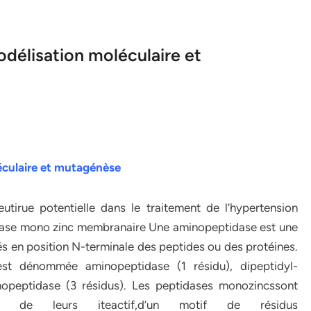
délisation moléculaire et
éculaire
et mutagénèse
utirue potentielle dans le traitement de l’hypertension
idase mono zinc membranaire Une aminopeptidase est une
és en position N-terminale des peptides ou des protéines.
est dénommée aminopeptidase (1 résidu), dipeptidyl-
nopeptidase (3 résidus). Les peptidases monozincssont
in de leurs iteactif,d’un motif de résidus