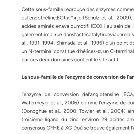
Cette sous-famille regroupe des enzymes comme l
oul’endothéline;ECϯ.ϰ.Ϯϰ.ϳϭͿ(Schulz et al., 2009)
acides aminés enavaldumotifHEXXH au sein de 
galement implirué dansl’actecatalytirueviaunrel
al., 1991, 1994; Shimada et al., 1996) d’un point
un N-terminal constitué d’hélices-α, un C-terminal 
par ces deux domaines contient le site actif.
La sous-famille de l’enzyme de conversion de l’
l’enzyme de conversion del’angiotensine ;ECá
Watermeyer et al., 2006) comme l’enzyme de conv
(Donoghue et al., 2000; Towler et al., 2004) ain
troisième ligand du zinc, environ 29 acides 
consensus GFHE á XG Doù se trouve également l’á