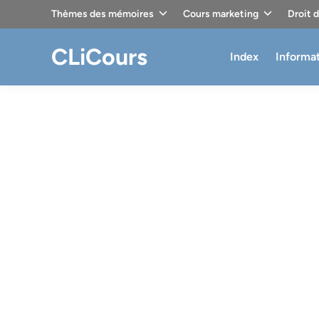
Skip
Thèmes des mémoires
Cours marketing
Droit 
to
content
CLiCours
Index
Informa