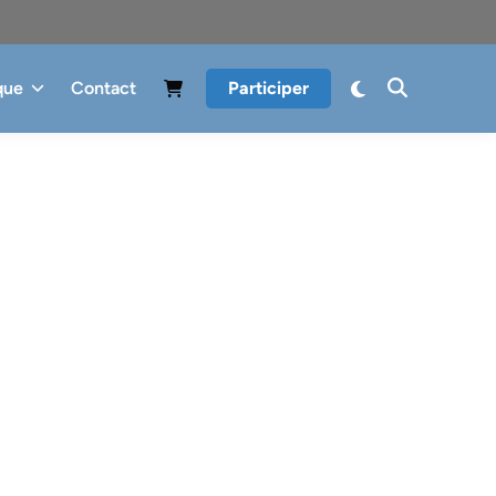
que
Contact
Participer