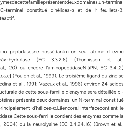
zymesdecettefamilleprésententdeuxdomaines,un-terminal
C-terminal constitué d’hélices-α et de Ϯ feuillets-β.
teactif.
mino peptidasesne possédantru͛ un seul atome d ezinc
iğneáϰ-hydrolase (EC 3.3.2.6) (Thunnissen et al.,
t al., 20) ou encore l’aminopeptidaseN;áPN, EC 3.4..2)
ϭϭ.ϲͿ (Foulon et al., 1999). Le troisième ligand du zinc se
a et al., 1991; Vazeux et al., 1996) environ 24 acides
ucturale de cette sous-famille d’enzyme sera détaillée ci-
otéines présente deux domaines, un N-terminal constitué
principalement d’hélices-α.Lăencore,l’interfacecontient le
peptidase Cette sous-famille contient des enzymes comme la
, 2004) ou la neurolysine (EC 3.4.24.16) (Brown et al.,