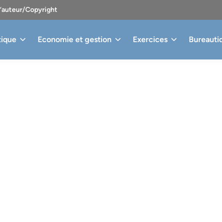
d’auteur/Copyright
tique
Economie et gestion
Exercices
Bureauti