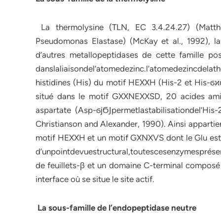
La thermolysine (TLN, EC 3.4.24.27) (Matthe
Pseudomonas Elastase) (McKay et al., 1992), la 
d’autres metallopeptidases de cette famille p
danslaliaisondel’atomedezinc.l’atomedezincdela
histidines (His) du motif HEXXH (His-2 et His-ϭϰϲ
situé dans le motif GXXNEXXSD, 20 acides ami
aspartate (Asp-ϭϳϬͿpermetlastabilisationdel’His
Christianson and Alexander, 1990). Ainsi appartie
motif HEXXH et un motif GXNXVS dont le Glu est 
d’unpointdevuestructural,toutescesenzymesprése
de feuillets-β et un domaine C-terminal composé
interface où se situe le site actif.
La sous-famille de l’endopeptidase neutre