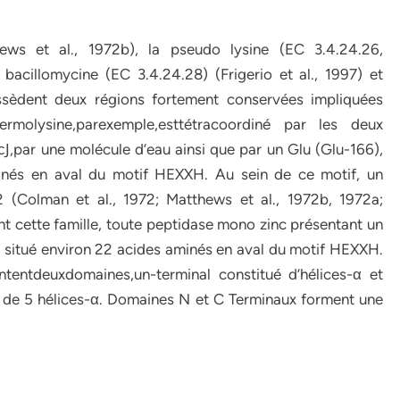
ws et al., 1972b), la pseudo lysine (EC 3.4.24.26,
bacillomycine (EC 3.4.24.28) (Frigerio et al., 1997) et
ossèdent deux régions fortement conservées impliquées
thermolysine,parexemple,esttétracoordiné par les deux
Ϳ,par une molécule d’eau ainsi que par un Glu (Glu-166),
nés en aval du motif HEXXH. Au sein de ce motif, un
-2 (Colman et al., 1972; Matthews et al., 1972b, 1972a;
nt cette famille, toute peptidase mono zinc présentant un
situé environ 22 acides aminés en aval du motif HEXXH.
ntentdeuxdomaines,un-terminal constitué d’hélices-α et
 de 5 hélices-α. Domaines N et C Terminaux forment une