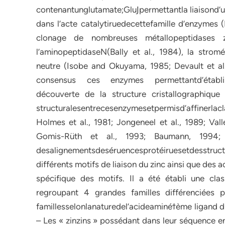
contenantunglutamate;GluͿpermettantla liaisond’u
dans l’acte catalytiruedecettefamille d’enzymes (
clonage de nombreuses métallopeptidases z
l’aminopeptidaseN(Bally et al., 1984), la strom
neutre (Isobe and Okuyama, 1985; Devault et al
consensus ces enzymes permettantd’établirles
découverte de la structure cristallographiqu
structuralesentrecesenzymesetpermisd’affinerlacla
Holmes et al., 1981; Jongeneel et al., 1989; Vall
Gomis-Rüth et al., 1993; Baumann, 1994; B
desalignementsdeséruencesprotéiruesetdesstructu
différents motifs de liaison du zinc ainsi que des 
spécifique des motifs. Il a été établi une cl
regroupant 4 grandes familles différenciées 
famillesselonlanaturedel’acideaminéϯème ligand du
– Les « zinzins » possédant dans leur séquence en