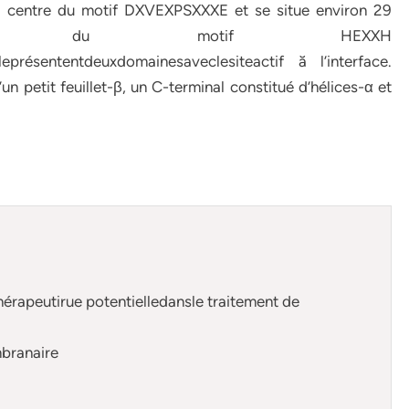
u centre du motif DXVEXPSXXXE et se situe environ 29
l du motif HEXXH
leprésententdeuxdomainesaveclesiteactif ă l’interface.
n petit feuillet-β, un C-terminal constitué d’hélices-α et
thérapeutirue potentielledansle traitement de
branaire