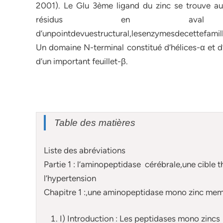
2001). Le Glu 3ème ligand du zinc se trouve a
résidus en ava
d’unpointdevuestructural,lesenzymesdecettefamil
Un domaine N-terminal constitué d’hélices-α et d’u
d’un important feuillet-β.
Table des matières
Liste des abréviations
Partie 1 : l’aminopeptidase cérébrale,une cible 
l’hypertension
Chapitre 1 :,une aminopeptidase mono zinc mem
I) Introduction : Les peptidases mono zincs