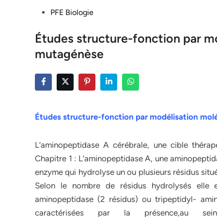
Posted
PFE Biologie
in
Études structure-fonction par mo
mutagénèse
Études structure-fonction par modélisation mol
L’aminopeptidase A cérébrale, une cible thérape
Chapitre 1 : L’aminopeptidase A, une aminopept
enzyme qui hydrolyse un ou plusieurs résidus situ
Selon le nombre de résidus hydrolysés elle 
aminopeptidase (2 résidus) ou tripeptidyl- ami
caractérisées par la présence,au se