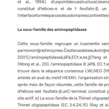
et al., 1994). d’unpointdevuestructural,lesen
constitué d’hélices-α et de ϯ feuillets-β, un 
l’interfaceforméeparcesdeuxdomainescontientlesi
La sous-famille des aminopeptidases
Cette sous-famille regroupe un iruementle sa
parmonomğred’enzymes.C͛estlecasdelaleukotr
2001),l’aminopeptidaseá;áPá,ECϯ.ϰ.ϭϭ.ϳͿ(Yang e
(Wong et al., 20), l’aminopeptidase B ;áPB, EC ϯ.ϰ.
trouve dans la séquence consensus LWLNEG (Medin
aminés en aval du motif HEXXH. l’organisation str
après mais de façon résumée, cette famille de pr
d’hélices-αet feuillets-β,unC-terminal constitué 
site actif. e) La sous-famille de la Thimet oligo
Thimet oligopeptidase (EC 3.4.24.15) (Ray et al.