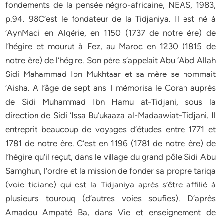
fondements de la pensée négro-africaine, NEAS, 1983,
p.94. 98C’est le fondateur de la Tidjaniya. Il est né à
‘AynMadi en Algérie, en 1150 (1737 de notre ère) de
l’hégire et mourut à Fez, au Maroc en 1230 (1815 de
notre ère) de l’hégire. Son père s’appelait Abu ‘Abd Allah
Sidi Mahammad Ibn Mukhtaar et sa mère se nommait
‘Aisha. A l’âge de sept ans il mémorisa le Coran auprès
de Sidi Muhammad Ibn Hamu at-Tidjani, sous la
direction de Sidi ‘Issa Bu’ukaaza al-Madaawiat-Tidjani. Il
entreprit beaucoup de voyages d’études entre 1771 et
1781 de notre ère. C’est en 1196 (1781 de notre ère) de
l’hégire qu’il reçut, dans le village du grand pôle Sidi Abu
Samghun, l’ordre et la mission de fonder sa propre tariqa
(voie tidiane) qui est la Tidjaniya après s’être affilié à
plusieurs tourouq (d’autres voies soufies). D’après
Amadou Ampaté Ba, dans Vie et enseignement de