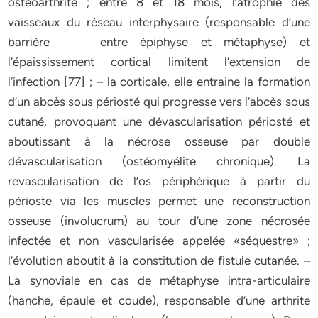
ostéoarthrite ; entre 8 et 18 mois, l’atrophie des
vaisseaux du réseau interphysaire (responsable d’une
barrière entre épiphyse et métaphyse) et
l’épaississement cortical limitent l’extension de
l’infection [77] ; – la corticale, elle entraine la formation
d’un abcès sous périosté qui progresse vers l’abcès sous
cutané, provoquant une dévascularisation périosté et
aboutissant à la nécrose osseuse par double
dévascularisation (ostéomyélite chronique). La
revascularisation de l’os périphérique à partir du
périoste via les muscles permet une reconstruction
osseuse (involucrum) au tour d’une zone nécrosée
infectée et non vascularisée appelée «séquestre» ;
l’évolution aboutit à la constitution de fistule cutanée. –
La synoviale en cas de métaphyse intra-articulaire
(hanche, épaule et coude), responsable d’une arthrite