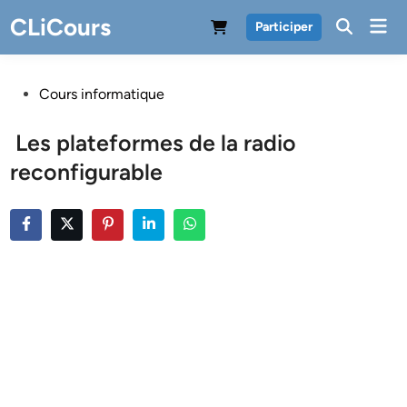
Skip
CLiCours
Mai
Participer
to
Men
content
Posted
Cours informatique
in
Les plateformes de la radio
reconfigurable