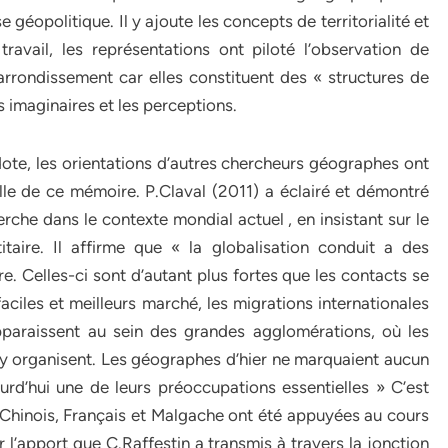
 géopolitique. Il y ajoute les concepts de territorialité et
ravail, les représentations ont piloté l’observation de
arrondissement car elles constituent des « structures de
s imaginaires et les perceptions.
ote, les orientations d’autres chercheurs géographes ont
lle de ce mémoire. P.Claval (2011) a éclairé et démontré
erche dans le contexte mondial actuel , en insistant sur le
taire. Il affirme que « la globalisation conduit a des
re. Celles-ci sont d’autant plus fortes que les contacts se
aciles et meilleurs marché, les migrations internationales
apparaissent au sein des grandes agglomérations, où les
’y organisent. Les géographes d’hier ne marquaient aucun
jourd’hui une de leurs préoccupations essentielles » C’est
 Chinois, Français et Malgache ont été appuyées au cours
r l’apport que C.Raffestin a transmis à travers la jonction