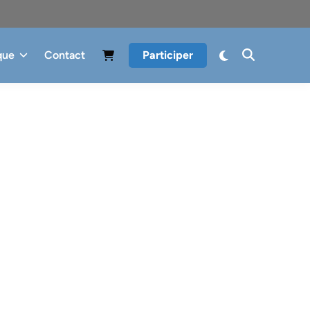
que
Contact
Participer