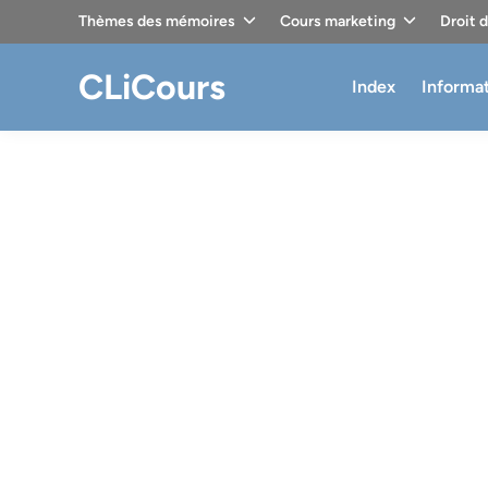
Skip
Thèmes des mémoires
Cours marketing
Droit 
to
content
CLiCours
Index
Informa