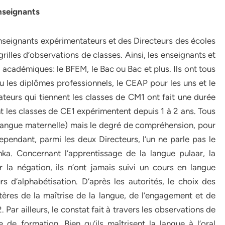
nseignants
nseignants expérimentateurs et des Directeurs des écoles
rilles d’observations de classes. Ainsi, les enseignants et
cadémiques: le BFEM, le Bac ou Bac et plus. Ils ont tous
u les diplômes professionnels, le CEAP pour les uns et le
teurs qui tiennent les classes de CM1 ont fait une durée
nt les classes de CE1 expérimentent depuis 1 à 2 ans. Tous
ur langue maternelle) mais le degré de compréhension, pour
ependant, parmi les deux Directeurs, l’un ne parle pas le
a. Concernant l’apprentissage de la langue pulaar, la
la négation, ils n’ont jamais suivi un cours en langue
rs d’alphabétisation. D’après les autorités, le choix des
tères de la maîtrise de la langue, de l’engagement et de
 Par ailleurs, le constat fait à travers les observations de
 formation. Bien qu’ils maîtrisent la langue à l’oral