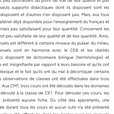
ent peu satisfaisant du point de vue de leur qualité et pas
 seuls supports didactiques dont ils disposent sont les
 disposent et d’autres n’en disposent pas. Mais, eux tous
atériel déjà disponible pour l’enseignement du français et
é mais pas satisfaisant pour leur quantité. Concernant les
 peu satisfaite de leur qualité et de leur quantité. Ainsi,
nuels est différent à certains niveaux du pulaar du milieu.
anuels sont en harmonie avec le CEB et les réalités
ts disposent de dictionnaire bilingue (terminologie) et
 est insignifiante par rapport à leurs besoins et qu’ils ont
exique et le fait qu’ils ont du mal à décortiquer certains
s observations de classes ont été effectuées dans trois
. Aux CM1, trois cours ont été déroulés dans les domaines
éroulé à la classe de CE1. Pour dérouler ces cours, les
t présenté aucune fiche. Du côté des apprenants, une
 durant tous les cours et aucun outil n’a été présenté