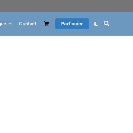
que
Contact
Participer