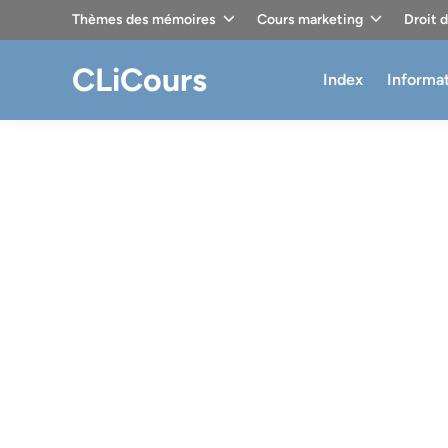
Skip
Thèmes des mémoires
Cours marketing
Droit 
to
content
CLiCours
Index
Informa