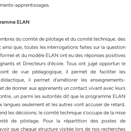
nements-apprentissages.
rogramme ELAN
membres du comité de pilotage et du comité technique, des
 ainsi que, toutes les interrogations faites sur la question
f formel et du modèle ELAN ont eu des réponses positives
nants et Directeurs d’école. Tous ont jugé opportun le
point de vue pédagogique, il permet de faciliter les
idactique, il permet d’améliorer les enseignements-
rmet de donner aux apprenants un contact vivant avec leurs
r contre, un parmi les autorités dit que le programme ELAN
six langues seulement et les autres vont accuser de retard.
end les décisions; le comité technique s’occupe de la mise
mité de pilotage. Pour la répartition des postes de
 savoir que chaque structure visitée lors de nos recherches