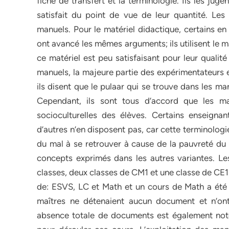
fiche de transfert et la terminologie. Ils les jug
satisfait du point de vue de leur quantité. Les
manuels. Pour le matériel didactique, certains en
ont avancé les mêmes arguments; ils utilisent le m
ce matériel est peu satisfaisant pour leur qualit
manuels, la majeure partie des expérimentateurs est
ils disent que le pulaar qui se trouve dans les ma
Cependant, ils sont tous d’accord que les m
socioculturelles des élèves. Certains enseignan
d’autres n’en disposent pas, car cette terminologie
du mal à se retrouver à cause de la pauvreté du l
concepts exprimés dans les autres variantes. Le
classes, deux classes de CM1 et une classe de CE1
de: ESVS, LC et Math et un cours de Math a été d
maîtres ne détenaient aucun document et n’on
absence totale de documents est également notée