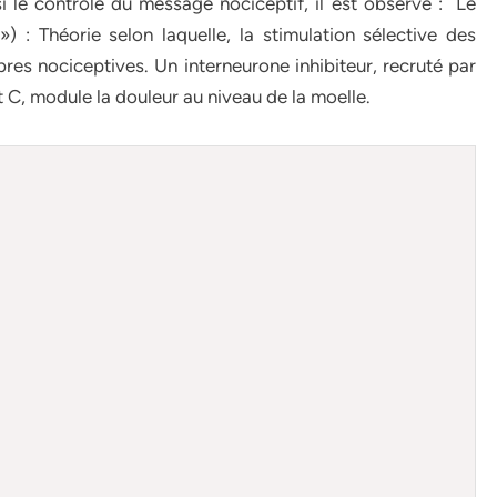
i le contrôle du message nociceptif, il est observé : Le
) : Théorie selon laquelle, la stimulation sélective des
bres nociceptives. Un interneurone inhibiteur, recruté par
et C, module la douleur au niveau de la moelle.