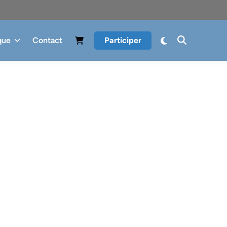
que
Contact
Participer