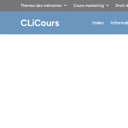
Skip
Thèmes des mémoires
Cours marketing
Droit 
to
content
CLiCours
Index
Informa