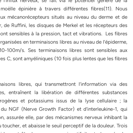
’influx nerveux, se fait via le potentiel généré de la
moëlle épinière à travers différentes fibres(11). Nous
 aux mécanorécepteurs situés au niveau du derme et de
de Ruffini, les disques de Merkel et les récepteurs des
nt sensibles à la pression, tact et vibrations. Les fibres
organisées en terminaisons libres au niveau de l’épiderme,
 10-100m/s. Ses terminaisons libres sont sensibles aux
s C, sont amyéliniques (10 fois plus lentes que les fibres
isons libres, qui transmettront l’information via des
res, entraînent la libération de différentes substances
ogènes et potassiums issus de la lyse cellulaire ; la
du NGF (Nerve Growth Factor) et d’interleukine-1, qui
on, assurée elle, par des mécanismes nerveux inhibant la
 toucher, et abaisse le seuil perceptif de la douleur. Trois