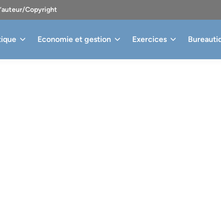
d’auteur/Copyright
tique
Economie et gestion
Exercices
Bureauti