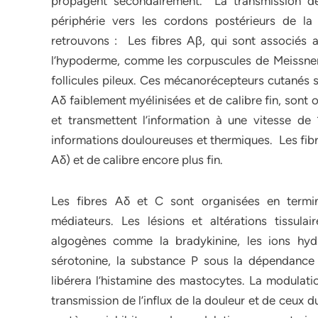
propagent secondairement. La transmission de l
périphérie vers les cordons postérieurs de la 
retrouvons : Les fibres Aβ, qui sont associés
l’hypoderme, comme les corpuscules de Meissner, 
follicules pileux. Ces mécanorécepteurs cutanés so
Aδ faiblement myélinisées et de calibre fin, sont 
et transmettent l’information à une vitesse de
informations douloureuses et thermiques. Les fibre
Aδ) et de calibre encore plus fin.
Les fibres Aδ et C sont organisées en termina
médiateurs. Les lésions et altérations tissulai
algogènes comme la bradykinine, les ions hydr
sérotonine, la substance P sous la dépendance 
libérera l’histamine des mastocytes. La modulati
transmission de l’influx de la douleur et de ceux du