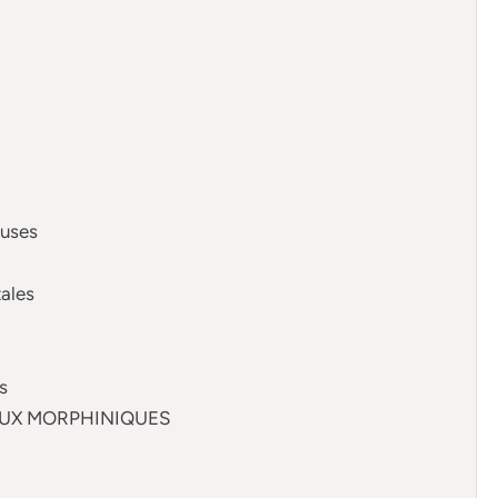
euses
ales
s
TEUX MORPHINIQUES