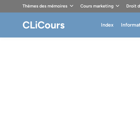
Skip
Thèmes des mémoires
Cours marketing
Droit 
to
content
CLiCours
Index
Informa