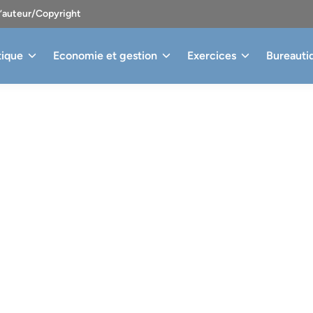
d’auteur/Copyright
tique
Economie et gestion
Exercices
Bureauti