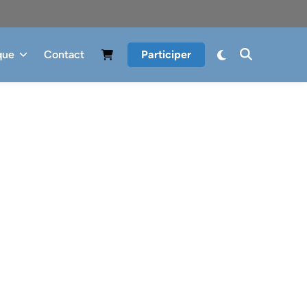
que
Contact
Participer