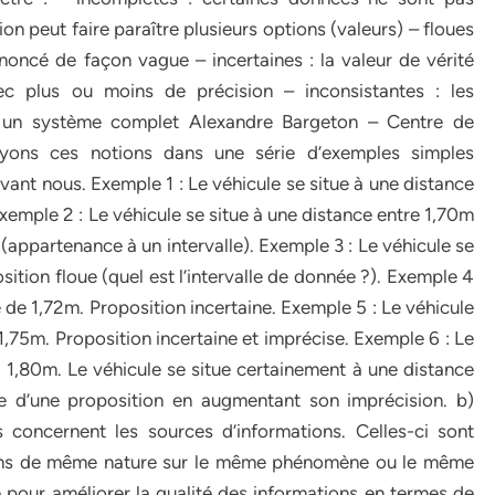
ion peut faire paraître plusieurs options (valeurs) – floues
énoncé de façon vague – incertaines : la valeur de vérité
ec plus ou moins de précision – inconsistantes : les
rs un système complet Alexandre Bargeton – Centre de
ons ces notions dans une série d’exemples simples
evant nous. Exemple 1 : Le véhicule se situe à une distance
Exemple 2 : Le véhicule se situe à une distance entre 1,70m
 (appartenance à un intervalle). Exemple 3 : Le véhicule se
sition floue (quel est l’intervalle de donnée ?). Exemple 4
 de 1,72m. Proposition incertaine. Exemple 5 : Le véhicule
1,75m. Proposition incertaine et imprécise. Exemple 6 : Le
 1,80m. Le véhicule se situe certainement à une distance
de d’une proposition en augmentant son imprécision. b)
concernent les sources d’informations. Celles-ci sont
ions de même nature sur le même phénomène ou le même
 pour améliorer la qualité des informations en termes de