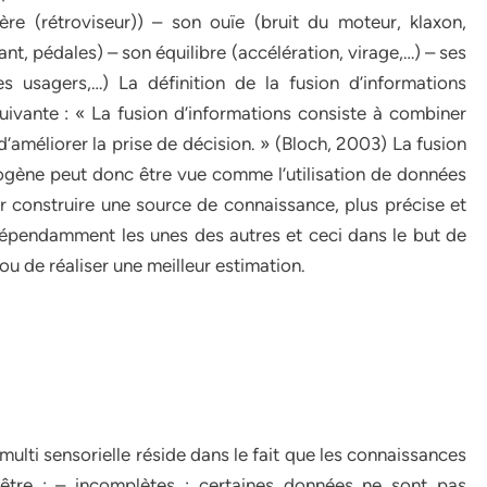
ière (rétroviseur)) – son ouïe (bruit du moteur, klaxon,
lant, pédales) – son équilibre (accélération, virage,…) – ses
es usagers,…) La définition de la fusion d’informations
ivante : « La fusion d’informations consiste à combiner
d’améliorer la prise de décision. » (Bloch, 2003) La fusion
gène peut donc être vue comme l’utilisation de données
r construire une source de connaissance, plus précise et
indépendamment les unes des autres et ceci dans le but de
ou de réaliser une meilleur estimation.
multi sensorielle réside dans le fait que les connaissances
 être : – incomplètes : certaines données ne sont pas