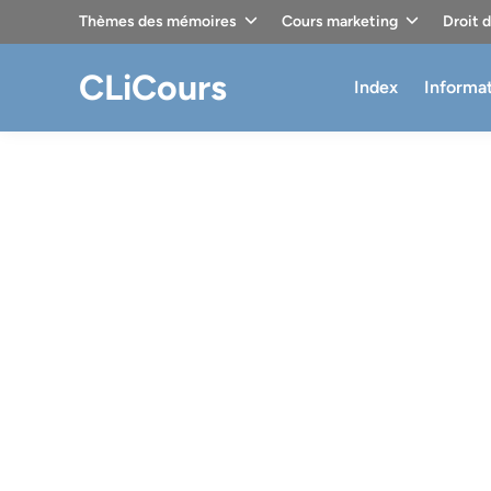
Skip
Thèmes des mémoires
Cours marketing
Droit 
to
content
CLiCours
Index
Informa