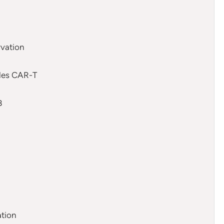
rvation
ules CAR-T
B
ation