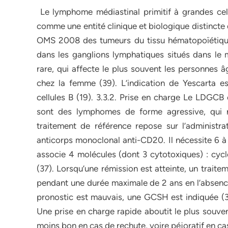
Le lymphome médiastinal primitif à grandes cel
comme une entité clinique et biologique distincte
OMS 2008 des tumeurs du tissu hématopoïétique
dans les ganglions lymphatiques situés dans le mé
rare, qui affecte le plus souvent les personnes
chez la femme (39). L’indication de Yescarta e
cellules B (19). 3.3.2. Prise en charge Le LDGCB 
sont des lymphomes de forme agressive, qui n
traitement de référence repose sur l’administr
anticorps monoclonal anti-CD20. Il nécessite 6 à
associe 4 molécules (dont 3 cytotoxiques) : cycl
(37). Lorsqu’une rémission est atteinte, un traite
pendant une durée maximale de 2 ans en l’absence
pronostic est mauvais, une GCSH est indiquée (37
Une prise en charge rapide aboutit le plus souven
moins bon en cas de rechute, voire péjoratif en ca