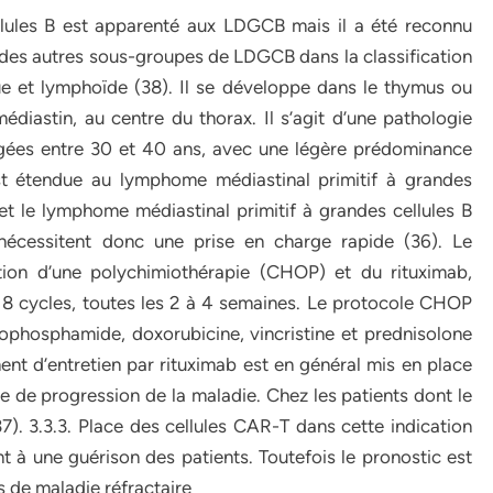
lules B est apparenté aux LDGCB mais il a été reconnu
 des autres sous-groupes de LDGCB dans la classification
 et lymphoïde (38). Il se développe dans le thymus ou
diastin, au centre du thorax. Il s’agit d’une pathologie
 âgées entre 30 et 40 ans, avec une légère prédominance
st étendue au lymphome médiastinal primitif à grandes
et le lymphome médiastinal primitif à grandes cellules B
écessitent donc une prise en charge rapide (36). Le
ation d’une polychimiothérapie (CHOP) et du rituximab,
 8 cycles, toutes les 2 à 4 semaines. Le protocole CHOP
ophosphamide, doxorubicine, vincristine et prednisolone
ment d’entretien par rituximab est en général mis en place
 de progression de la maladie. Chez les patients dont le
). 3.3.3. Place des cellules CAR-T dans cette indication
t à une guérison des patients. Toutefois le pronostic est
s de maladie réfractaire