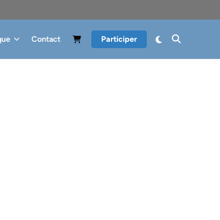
que
Contact
Participer