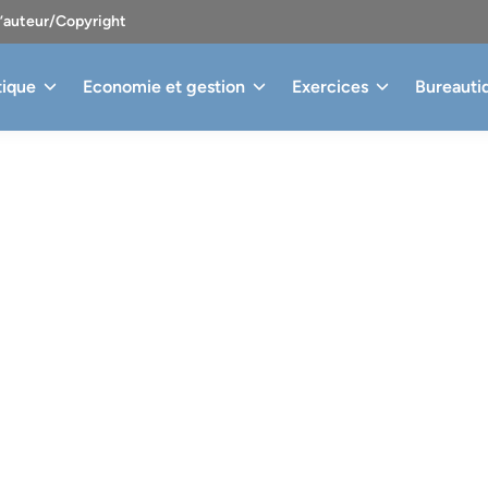
d’auteur/Copyright
tique
Economie et gestion
Exercices
Bureauti