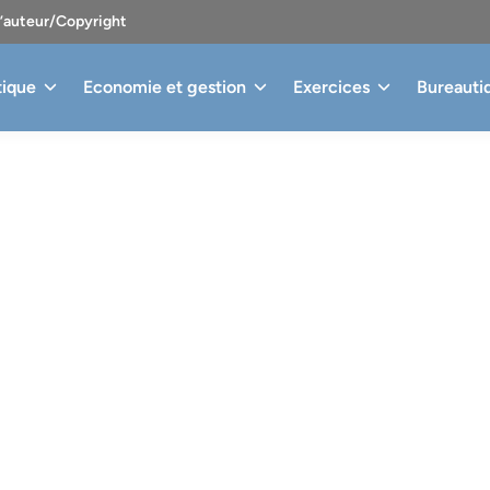
d’auteur/Copyright
tique
Economie et gestion
Exercices
Bureauti