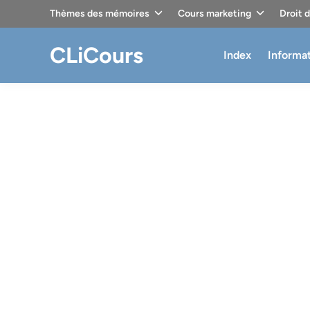
Skip
Thèmes des mémoires
Cours marketing
Droit 
to
content
CLiCours
Index
Informa