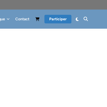
que
Contact
Participer