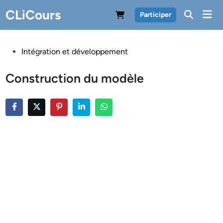
Skip
CLiCours
Mai
Participer
to
Men
content
Posted
Intégration et développement
in
Construction du modèle