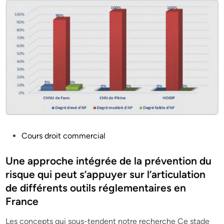
P
Cours droit commercial
o
s
Une approche intégrée de la prévention du
t
risque qui peut s’appuyer sur l’articulation
e
de différents outils réglementaires en
d
France
i
n
Les concepts qui sous-tendent notre recherche Ce stade