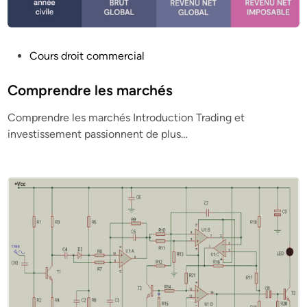
P
Cours droit commercial
o
s
Comprendre les marchés
t
Comprendre les marchés Introduction Trading et
e
investissement passionnent de plus…
d
i
n