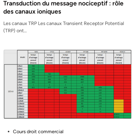
s
Transduction du message nociceptif : rôle
t
des canaux ioniques
e
Les canaux TRP Les canaux Transient Receptor Potential
d
(TRP) ont…
i
n
P
Cours droit commercial