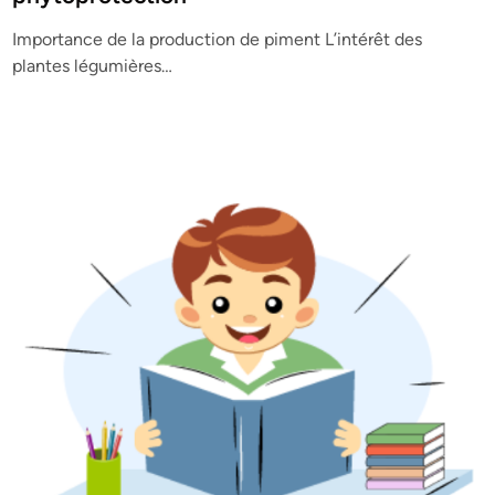
e
Importance de la production de piment L’intérêt des
d
plantes légumières…
i
n