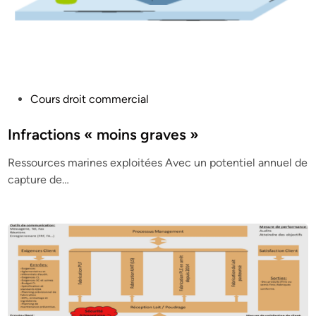
P
Cours droit commercial
o
s
Infractions « moins graves »
t
Ressources marines exploitées Avec un potentiel annuel de
e
capture de…
d
i
n