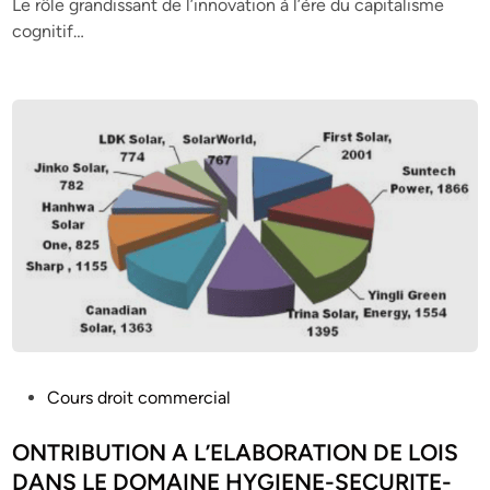
Le rôle grandissant de l’innovation à l’ère du capitalisme
d
cognitif…
i
n
P
Cours droit commercial
o
s
ONTRIBUTION A L’ELABORATION DE LOIS
t
DANS LE DOMAINE HYGIENE-SECURITE-