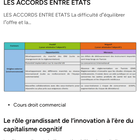
s
LES ACCORDS ENTRE ETATS
t
LES ACCORDS ENTRE ETATS La difficulté d‟équilibrer
e
l‟offre et la…
d
i
n
P
Cours droit commercial
o
s
Le rôle grandissant de l’innovation à l’ère du
t
capitalisme cognitif
e