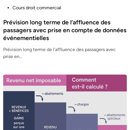
P
Cours droit commercial
o
s
Prévision long terme de l’affluence des
t
passagers avec prise en compte de données
e
événementielles
d
i
Prévision long terme de l’affluence des passagers avec
n
prise en…