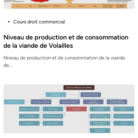
P
Cours droit commercial
o
s
Niveau de production et de consommation
t
de la viande de Volailles
e
Niveau de production et de consommation de la viande
d
de…
i
n