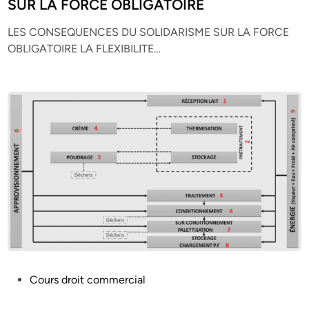
t
SUR LA FORCE OBLIGATOIRE
e
LES CONSEQUENCES DU SOLIDARISME SUR LA FORCE
d
OBLIGATOIRE LA FLEXIBILITE…
i
n
P
Cours droit commercial
o