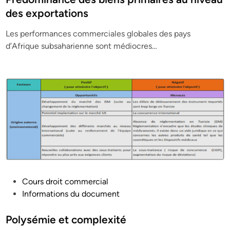
t
des exportations
e
Les performances commerciales globales des pays
d
d’Afrique subsaharienne sont médiocres…
i
n
P
Cours droit commercial
o
Informations du document
s
t
Polysémie et complexité