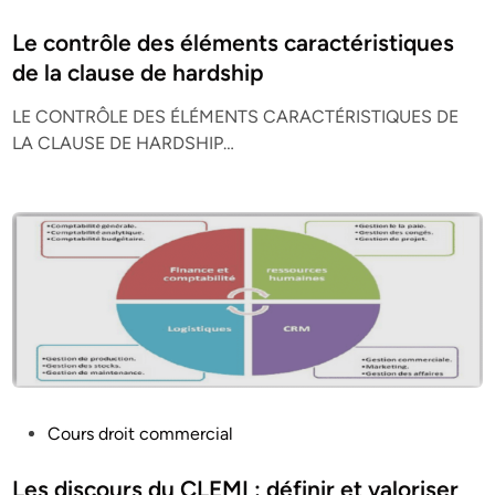
o
s
Le contrôle des éléments caractéristiques
t
de la clause de hardship
e
LE CONTRÔLE DES ÉLÉMENTS CARACTÉRISTIQUES DE
d
LA CLAUSE DE HARDSHIP…
i
n
P
Cours droit commercial
o
s
Les discours du CLEMI : définir et valoriser