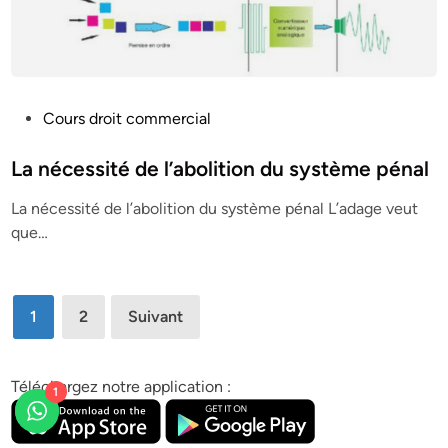
P
Cours droit commercial
o
s
La nécessité de l’abolition du système pénal
t
La nécessité de l’abolition du système pénal L’adage veut
e
que…
d
i
n
Pagination
1
2
Suivant
des
publications
Téléchargez notre application :
1