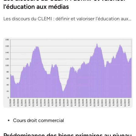
t
l’éducation aux médias
e
Les discours du CLEMI : définir et valoriser l’éducation aux…
d
i
n
P
Cours droit commercial
o
s
Prédominance des biens primaires au niveau