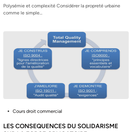
e
Polysémie et complexité Considérer la propreté urbaine
d
comme le simple…
i
n
P
Cours droit commercial
o
s
LES CONSEQUENCES DU SOLIDARISME