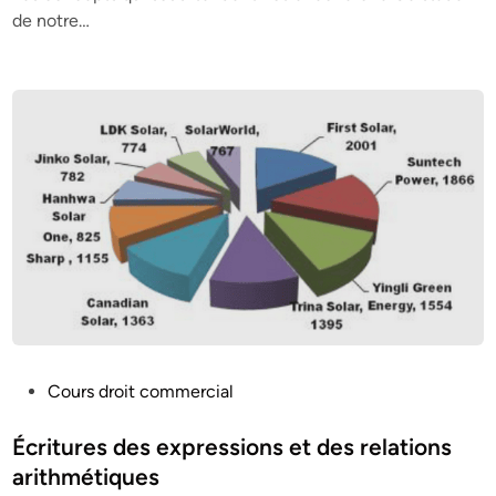
de notre…
P
Cours droit commercial
o
s
Écritures des expressions et des relations
t
arithmétiques