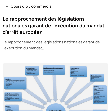
P
Cours droit commercial
o
s
Le rapprochement des législations
t
nationales garant de l’exécution du mandat
e
d’arrêt européen
d
i
Le rapprochement des législations nationales garant de
n
l’exécution du mandat…