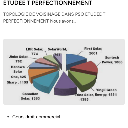
t
ÉTUDEE T PERFECTIONNEMENT
e
TOPOLOGIE DE VOISINAGE DANS PSO ÉTUDEE T
d
PERFECTIONNEMENT Nous avons…
i
n
P
Cours droit commercial
o