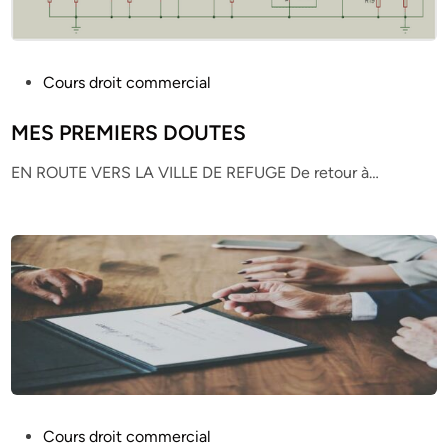
P
Cours droit commercial
o
s
MES PREMIERS DOUTES
t
EN ROUTE VERS LA VILLE DE REFUGE De retour à…
e
d
i
n
P
Cours droit commercial