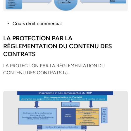
P
Cours droit commercial
o
s
LA PROTECTION PAR LA
t
RÉGLEMENTATION DU CONTENU DES
e
CONTRATS
d
i
LA PROTECTION PAR LA RÉGLEMENTATION DU
n
CONTENU DES CONTRATS La…