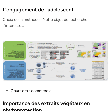
o
s
L’engagement de l’adolescent
t
Choix de la méthode : Notre objet de recherche
e
s’intéresse…
d
i
n
P
Cours droit commercial
o
s
Importance des extraits végétaux en
t
phytoprotection