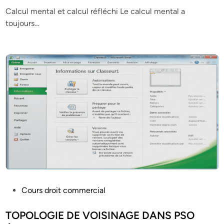
e
Calcul mental et calcul réfléchi Le calcul mental a
d
toujours…
i
n
P
Cours droit commercial
o
s
TOPOLOGIE DE VOISINAGE DANS PSO