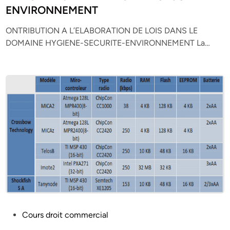
e
ENVIRONNEMENT
d
i
ONTRIBUTION A L’ELABORATION DE LOIS DANS LE
n
DOMAINE HYGIENE-SECURITE-ENVIRONNEMENT La…
P
Cours droit commercial
o