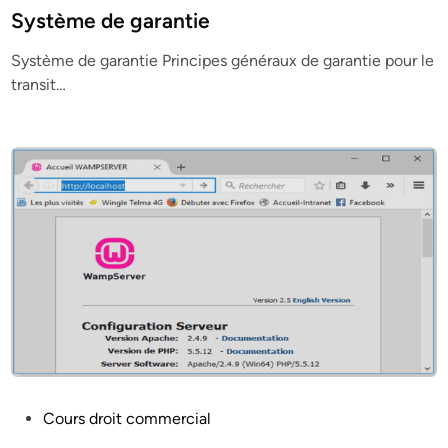
s
Système de garantie
t
Système de garantie Principes généraux de garantie pour le
e
transit…
d
i
n
P
Cours droit commercial
o