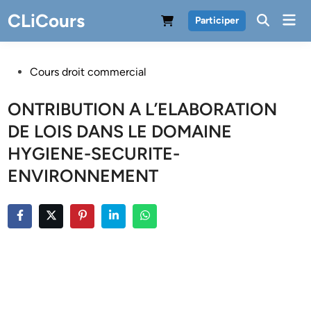
Skip
CLiCours
Mai
Participer
to
Men
content
Posted
Cours droit commercial
in
ONTRIBUTION A L’ELABORATION
DE LOIS DANS LE DOMAINE
HYGIENE-SECURITE-
ENVIRONNEMENT