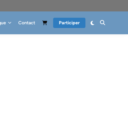
que
Contact
Participer