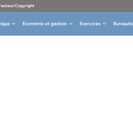
d’auteur/Copyright
tique
Economie et gestion
Exercices
Bureauti