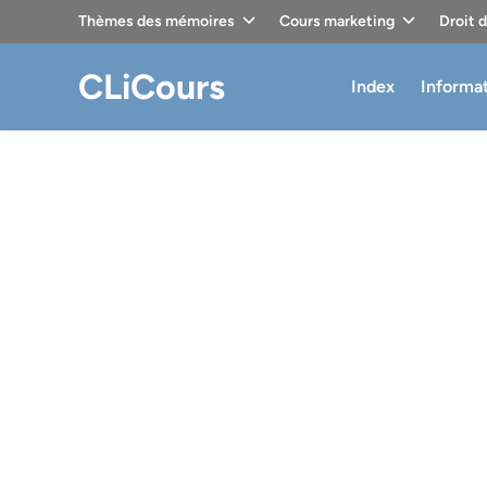
Skip
Thèmes des mémoires
Cours marketing
Droit 
to
content
CLiCours
Index
Informa