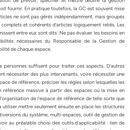
tion de prévoir, spécifier et mettre œuvre la gestion
oit fournir. En pratique toutefois, la GC est souvent mise
articles ne sont pas gérés indépendamment, mais groupés
omplets et cohérents d’articles logiquement reliés. Les
unissent entre eux sont dits :Ne pas évaluer les besoins en
bilités nécessaires du Responsable de la Gestion de
bilité de chaque espace.
 personnes suffisent pour traiter ces aspects. D’autres
 nécessiter des plus intervenants, voire nécessiter une
space de référence, préciser les règles selon lesquelles les
 en référence massive à partir des espaces où la mise en
r l’organisation de l’espace de référence de telle sorte que
 à utiliser.mettre seulement ensuite en place les structures
tiversions du système, multi-espaces, outil de gestion de
ir au préalable choisi des outils.d’applicabilité : lien de