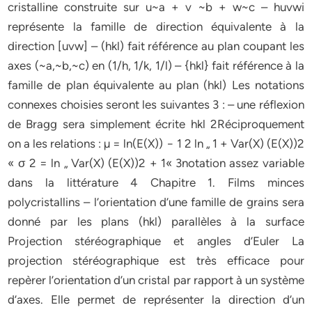
cristalline construite sur u~a + v ~b + w~c – huvwi
représente la famille de direction équivalente à la
direction [uvw] – (hkl) fait référence au plan coupant les
axes (~a,~b,~c) en (1/h, 1/k, 1/l) – {hkl} fait référence à la
famille de plan équivalente au plan (hkl) Les notations
connexes choisies seront les suivantes 3 : – une réflexion
de Bragg sera simplement écrite hkl 2Réciproquement
on a les relations : µ = ln(E(X)) − 1 2 ln „ 1 + Var(X) (E(X))2
« σ 2 = ln „ Var(X) (E(X))2 + 1« 3notation assez variable
dans la littérature 4 Chapitre 1. Films minces
polycristallins – l’orientation d’une famille de grains sera
donné par les plans (hkl) parallèles à la surface
Projection stéréographique et angles d’Euler La
projection stéréographique est très efficace pour
repèrer l’orientation d’un cristal par rapport à un système
d’axes. Elle permet de représenter la direction d’un