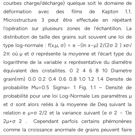
courbes charge/décharge) quelque soit le domaine de
déformation avec des films de Kapton 1.1.
Microstructure 3 peut être effectuée en répétant
l’opération sur plusieurs zones de l’échantillon. La
distribution de taille des grains suit souvent une loi de
type log-normale : f(x,µ, σ) = e −(ln x−µ) 2/(2σ 2 ) xσ√
2π où µ et σ représente la moyenne et l’écart type du
logarithme de la variable x représentative du diamétre
équivalent des cristallites. 0 2 4 6 8 10 Diametre
grain(nm) 0.0 0.2 0.4 0.6 0.8 1.0 1.2 1.4 Densite de
probabilite Mu=0.5 Sigma= 1 Fig. 1.1 – Densité de
probabilité pour une loi Log-Normale Les paramétres µ
et σ sont alors reliés à la moyenne de Deq suivant la
relation e µ+σ 2/2 et la variance suivant (e σ 2 − 1)e
2µ+σ 2 . Cependant parfois certains phémonènes
comme la croissance anormale de grains peuvent faire