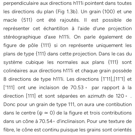
perpendiculaire aux directions h111i pointent dans toutes
les directions du plan (Fig 1.3b). Un grain (100) et une
macle (511) ont été rajoutés. Il est possible de
représenter cet échantillon à l’aide d’une projection
stéréographique d’axe h111i. On parle également de
figure de pôle {111} si on représente uniquement les
plans de type {111} dans cette projection. Dans le cas du
système cubique les normales aux plans {111} sont
colinéaires aux directions h111i et chaque grain possède
8 directions de type h111i. Les directions [1¯11],[11¯1] et
[¯111] ont une inclaison de 70.53◦ par rapport à la
direction [111] et sont séparées en azimuth de 120◦ .
Donc pour un grain de type 111, on aura une contibution
dans le centre (ψ ≃ 0) de la figure et trois contributions
dans un cône à 70.54◦ d’inclinaison. Pour une texture de
fibre, le cône est continu puisque les grains sont orientés