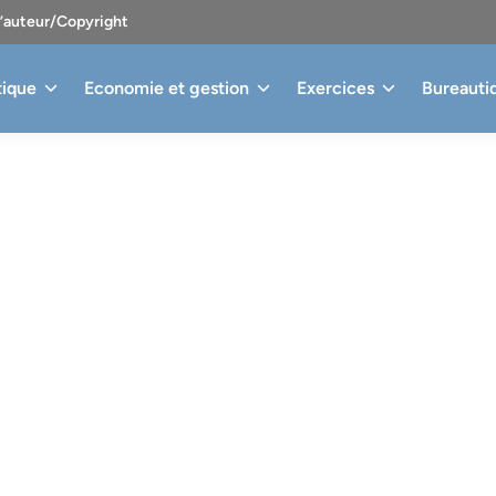
d’auteur/Copyright
tique
Economie et gestion
Exercices
Bureauti