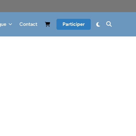
que
Contact
Participer