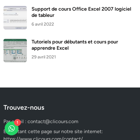
Support de cours Office Excel 2007 logiciel
de tableur
6 avril 2022
Tutoriels pour débutants et cours pour
apprendre Excel
29 avril 2021
Trouvez-nous
Par email :
contact@clicours.com
1
En visitant cette page sur notre site internet:
https://www.clicours.com/contact/