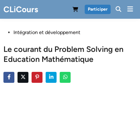
Skip
CLiCours
Mai
Participer
to
Men
content
Posted
Intégration et développement
in
Le courant du Problem Solving en
Education Mathématique