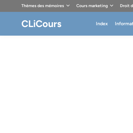
Skip
Thèmes des mémoires
Cours marketing
Droit 
to
content
CLiCours
Index
Informa