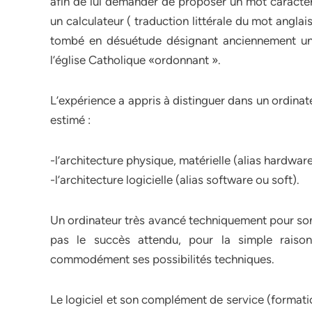
afin de lui demander de proposer un mot caractéri
un calculateur ( traduction littérale du mot angl
tombé en désuétude désignant anciennement un o
l’église Catholique «ordonnant ».
L’expérience a appris à distinguer dans un ordina
estimé :
-l’architecture physique, matérielle (alias hardwar
-l’architecture logicielle (alias software ou soft).
Un ordinateur très avancé techniquement pour s
pas le succès attendu, pour la simple rais
commodément ses possibilités techniques.
Le logiciel et son complément de service (formati