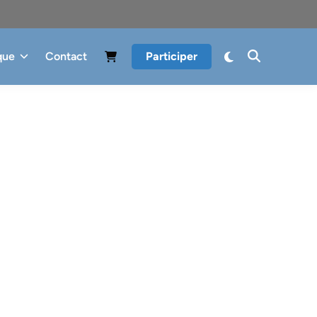
que
Contact
Participer