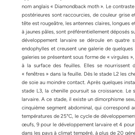
nom anglais « Diamondback moth ». Le contraste d
postérieures sont raccourcies, de couleur grise et
tête est rougeâtre, les antennes claires, longues e
à jaunes pâles, sont préférentiellement déposés su
développement larvaire se déroule en quatre st
endophylles et creusent une galerie de quelques 
galeries se présentent sous forme de « virgules », 
à la surface des feuilles. Elles se nourrissent
« fenêtres » dans la feuille. Dès le stade L2 les c
de soie au moindre contact. Après quelques instan
stade L3, la chenille poursuit sa croissance. L
larvaire. A ce stade, il existe un dimorphisme sexu
cinquième segment abdominal, qui correspond aux 
températures de 25°C, le cycle de développement c
œufs, 9 pour le développement larvaire et 4 pour
dans les pays à climat tempéré, à plus de 20 géné