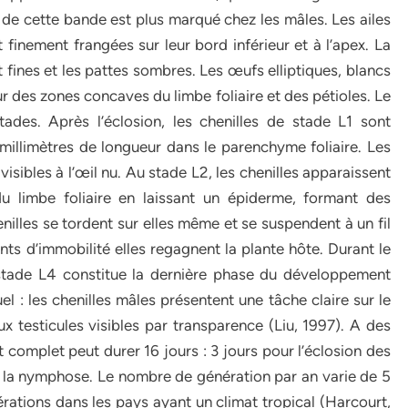
e cette bande est plus marqué chez les mâles. Les ailes
 finement frangées sur leur bord inférieur et à l’apex. La
t fines et les pattes sombres. Les œufs elliptiques, blancs
r des zones concaves du limbe foliaire et des pétioles. Le
ades. Après l’éclosion, les chenilles de stade L1 sont
millimètres de longueur dans le parenchyme foliaire. Les
visibles à l’œil nu. Au stade L2, les chenilles apparaissent
 du limbe foliaire en laissant un épiderme, formant des
henilles se tordent sur elles même et se suspendent à un fil
ts d’immobilité elles regagnent la plante hôte. Durant le
e stade L4 constitue la dernière phase du développement
el : les chenilles mâles présentent une tâche claire sur le
testicules visibles par transparence (Liu, 1997). A des
omplet peut durer 16 jours : 3 jours pour l’éclosion des
 la nymphose. Le nombre de génération par an varie de 5
rations dans les pays ayant un climat tropical (Harcourt,