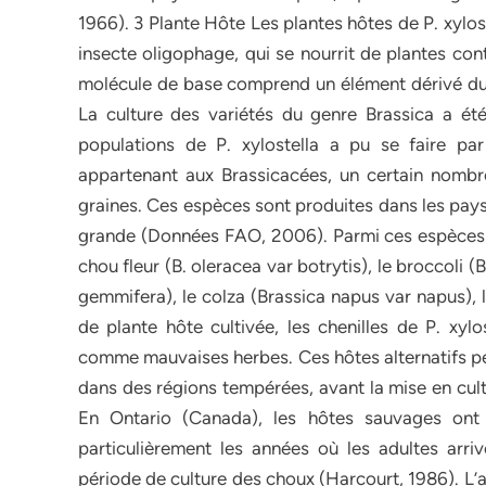
1966). 3 Plante Hôte Les plantes hôtes de P. xylos
insecte oligophage, qui se nourrit de plantes co
molécule de base comprend un élément dérivé du 
La culture des variétés du genre Brassica a é
populations de P. xylostella a pu se faire pa
appartenant aux Brassicacées, un certain nombre s
graines. Ces espèces sont produites dans les pays
grande (Données FAO, 2006). Parmi ces espèces il
chou fleur (B. oleracea var botrytis), le broccoli (B
gemmifera), le colza (Brassica napus var napus), 
de plante hôte cultivée, les chenilles de P. xylo
comme mauvaises herbes. Ces hôtes alternatifs per
dans des régions tempérées, avant la mise en cult
En Ontario (Canada), les hôtes sauvages ont 
particulièrement les années où les adultes arr
période de culture des choux (Harcourt, 1986). L