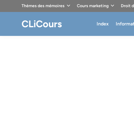
Skip
Thèmes des mémoires
Cours marketing
Droit 
to
content
CLiCours
Index
Informa