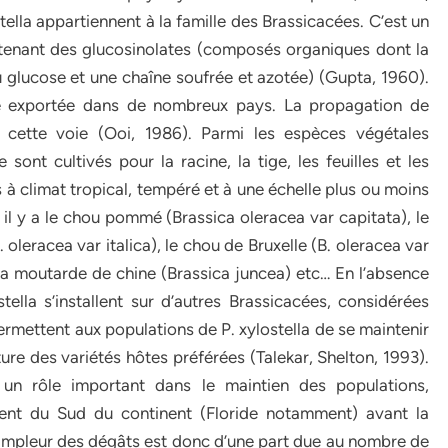
tella appartiennent à la famille des Brassicacées. C’est un
ntenant des glucosinolates (composés organiques dont la
glucose et une chaîne soufrée et azotée) (Gupta, 1960).
té exportée dans de nombreux pays. La propagation de
r cette voie (Ooi, 1986). Parmi les espèces végétales
ont cultivés pour la racine, la tige, les feuilles et les
 à climat tropical, tempéré et à une échelle plus ou moins
 y a le chou pommé (Brassica oleracea var capitata), le
. oleracea var italica), le chou de Bruxelle (B. oleracea var
la moutarde de chine (Brassica juncea) etc… En l’absence
stella s’installent sur d’autres Brassicacées, considérées
mettent aux populations de P. xylostella de se maintenir
ure des variétés hôtes préférées (Talekar, Shelton, 1993).
un rôle important dans le maintien des populations,
ivent du Sud du continent (Floride notamment) avant la
’ampleur des dégâts est donc d’une part due au nombre de