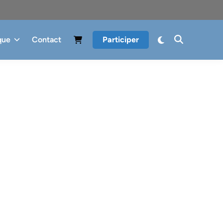
que
Contact
Participer