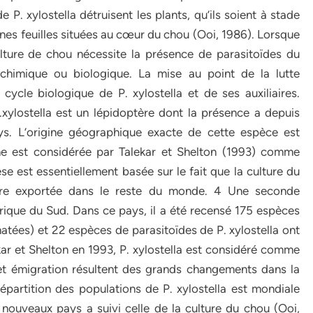
e P. xylostella détruisent les plants, qu’ils soient à stade
unes feuilles situées au cœur du chou (Ooi, 1986). Lorsque
ulture de chou nécessite la présence de parasitoïdes du
e chimique ou biologique. La mise au point de la lutte
ycle biologique de P. xylostella et de ses auxiliaires.
.xylostella est un lépidoptère dont la présence a depuis
. L’origine géographique exacte de cette espèce est
ne est considérée par Talekar et Shelton (1993) comme
se est essentiellement basée sur le fait que la culture du
re exportée dans le reste du monde. 4 Une seconde
Afrique du Sud. Dans ce pays, il a été recensé 175 espèces
tées) et 22 espèces de parasitoïdes de P. xylostella ont
ekar et Shelton en 1993, P. xylostella est considéré comme
 et émigration résultent des grands changements dans la
 répartition des populations de P. xylostella est mondiale
nouveaux pays a suivi celle de la culture du chou (Ooi,