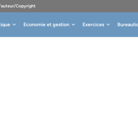
d’auteur/Copyright
tique
Economie et gestion
Exercices
Bureauti