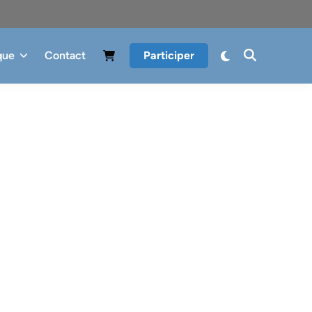
que
Contact
Participer