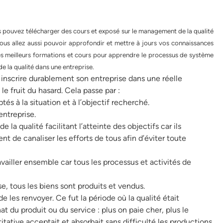
s pouvez télécharger des cours et exposé sur le management de la qualité
vous allez aussi pouvoir approfondir et mettre à jours vos connaissances
s meilleurs formations et cours pour apprendre le processus de système
 la qualité dans une entreprise.
t inscrire durablement son entreprise dans une réelle
e fruit du hasard. Cela passe par :
tés à la situation et à l’objectif recherché.
ntreprise.
e la qualité facilitant l’atteinte des objectifs car ils
 de canaliser les efforts de tous afin d’éviter toute
availler ensemble car tous les processus et activités de
e, tous les biens sont produits et vendus.
 les renvoyer. Ce fut la période où la qualité était
hat du produit ou du service : plus on paie cher, plus le
tative acceptait et absorbait sans difficulté les productions.