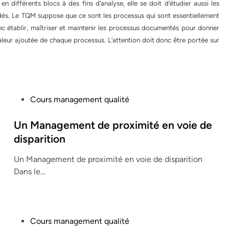
en différents blocs à des fins d’analyse, elle se doit d’étudier aussi les
dés. Le TQM suppose que ce sont les processus qui sont essentiellement
nc établir, maîtriser et maintenir les processus documentés pour donner
aleur ajoutée de chaque processus. L’attention doit donc être portée sur
P
Cours management qualité
o
s
Un Management de proximité en voie de
t
disparition
e
Un Management de proximité en voie de disparition
d
Dans le…
i
n
P
Cours management qualité