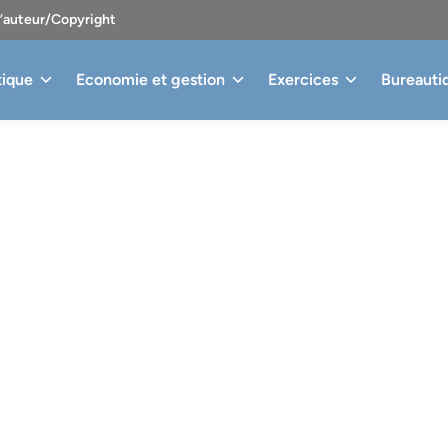
d’auteur/Copyright
tique
Economie et gestion
Exercices
Bureauti