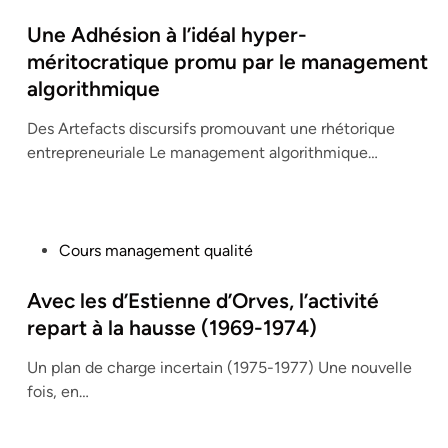
o
s
Une Adhésion à l’idéal hyper-
t
méritocratique promu par le management
e
algorithmique
d
i
Des Artefacts discursifs promouvant une rhétorique
n
entrepreneuriale Le management algorithmique…
P
Cours management qualité
o
s
Avec les d’Estienne d’Orves, l’activité
t
repart à la hausse (1969-1974)
e
Un plan de charge incertain (1975-1977) Une nouvelle
d
fois, en…
i
n