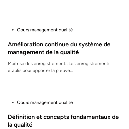
n
P
Cours management qualité
o
s
Amélioration continue du système de
t
management de la qualité
e
Maîtrise des enregistrements Les enregistrements
d
établis pour apporter la preuve…
i
n
P
Cours management qualité
o
s
Définition et concepts fondamentaux de
t
la qualité