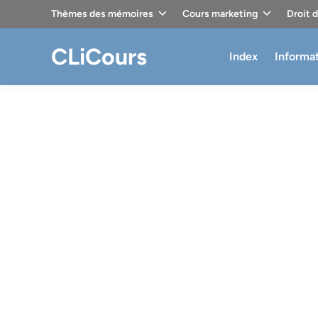
Skip
Thèmes des mémoires
Cours marketing
Droit 
to
content
CLiCours
Index
Informa