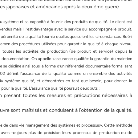
ies japonaises et américaines après la deuxième guerre
u système ni sa capacité à fournir des produits de qualité. Le client est
t vendus mais il l’est davantage avec le service qui accompagne le produit.
 pérennité de la qualité fournie quelles que soient les circonstances. Boéri
xamen des procédures utilisées pour garantir la qualité à chaque niveau.
e toutes les activités de production (de produit et service) depuis la
la documentation. On appelle «assurance qualité» la garantie du maintien
lle se décline ainsi sous la forme d’un référentiel documentaire formalisant
2 définit l’assurance de la qualité comme un ensemble des activités
du système qualité, et démontrées en tant que besoin, pour donner la
pour la qualité. L’assurance qualité poursuit deux buts :
en prenant toutes les mesures et précautions nécessaires à
re sont maîtrisés et conduisent à l’obtention de la qualité.
 réside dans «le management des systèmes et processus». Cette méthode
 avec toujours plus de précision leurs processus de production ou de