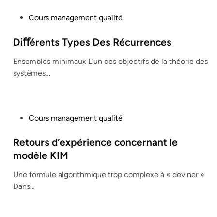
P
Cours management qualité
o
s
Diﬀérents Types Des Récurrences
t
Ensembles minimaux L’un des objectifs de la théorie des
e
systèmes…
d
i
n
P
Cours management qualité
o
s
Retours d’expérience concernant le
t
modèle KIM
e
Une formule algorithmique trop complexe à « deviner »
d
Dans…
i
n