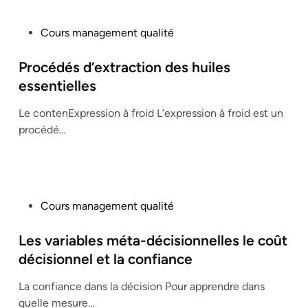
P
Cours management qualité
o
s
Procédés d’extraction des huiles
t
essentielles
e
Le contenExpression à froid L’expression à froid est un
d
procédé…
i
n
P
Cours management qualité
o
s
Les variables méta-décisionnelles le coût
t
décisionnel et la confiance
e
La confiance dans la décision Pour apprendre dans
d
quelle mesure…
i