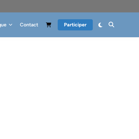
que
Contact
Participer