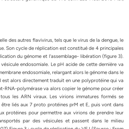
le des autres flavivirus, tels que le virus de la dengue, le
ise. Son cycle de réplication est constitué de 4 principales
plication du génome et l’assemblage- libération (figure 3).
e vésicule endosomiale. Le pH acide de cette dernière va
la membrane endosomiale, relargant alors le génome dans le
 est alors directement traduit en une polyprotéine qui va
nt-RNA-polymérase va alors copier le génome pour créer
e tous les ARN viraux. Les virions immatures formés se
être liés aux 7 proto protéines prM et E, puis vont dans
eux protéines pour permettre aux virions de prendre leur
ransportés par des vésicules et passent dans le milieu
007) Figure 3 : cycle de réplication du VFJ (Source : From