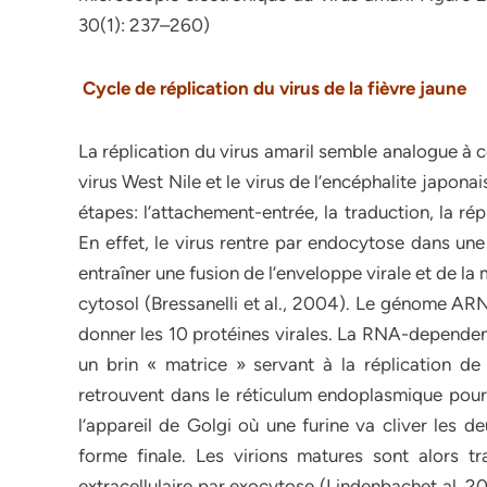
30(1): 237–260)
Cycle de réplication du virus de la fièvre jaune
La réplication du virus amaril semble analogue à cel
virus West Nile et le virus de l’encéphalite japona
étapes: l’attachement-entrée, la traduction, la ré
En effet, le virus rentre par endocytose dans un
entraîner une fusion de l’enveloppe virale et de 
cytosol (Bressanelli et al., 2004). Le génome ARN
donner les 10 protéines virales. La RNA-depende
un brin « matrice » servant à la réplication d
retrouvent dans le réticulum endoplasmique pour 
l’appareil de Golgi où une furine va cliver les d
forme finale. Les virions matures sont alors t
extracellulaire par exocytose (Lindenbachet al.,2