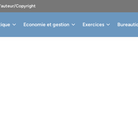
d’auteur/Copyright
tique
Economie et gestion
Exercices
Bureauti