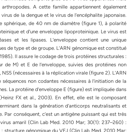
s arthropodes. A cette famille appartiennent également
rus de la dengue et le virus de l’encéphalite japonaise.
 sphérique, de 40 nm de diamètre (figure 1), à polarité
oteinique et d’une enveloppe lipoproteinique. Le virus est
téases et les lipases. L’enveloppe contient une unique
ues de type et de groupe. L’ARN génomique est constitué
985). Il assure le codage de trois protéines structurales :
ur de M) et E de l’enveloppe, suivies des protéines non
5 (nécessaires à la réplication virale (figure 2). L’ARN
de séquences non codantes nécessaires à l’initiation de la
ines. La protéine d’enveloppe E (figure) est impliquée dans
é (Heinz FX et al., 2003). En effet, elle est le composant
erminant dans la génération d’anticorps neutralisants et
. Par conséquent, c’est un antigène puissant qui est très
le virus amaril (Clin Lab Med. 2010 Mar; 30(1): 237–260) :
2 : structure génomique du VFJ (Clin Lab Med. 2010 Mar;