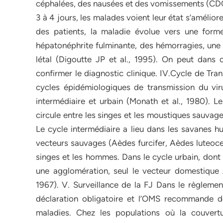
céphalées, des nausées et des vomissements (CDC,
3 à 4 jours, les malades voient leur état s’améli
des patients, la maladie évolue vers une form
hépatonéphrite fulminante, des hémorragies, une 
létal (Digoutte JP et al., 1995). On peut dans 
confirmer le diagnostic clinique. IV.Cycle de Trans
cycles épidémiologiques de transmission du virus
intermédiaire et urbain (Monath et al., 1980). L
circule entre les singes et les moustiques sauvag
Le cycle intermédiaire a lieu dans les savanes h
vecteurs sauvages (Aèdes furcifer, Aèdes luteocep
singes et les hommes. Dans le cycle urbain, dont 
une agglomération, seul le vecteur domestique 
1967). V. Surveillance de la FJ Dans le règlement
déclaration obligatoire et l’OMS recommande de
maladies. Chez les populations où la couvertur