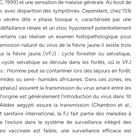
 1999) et une sensation de malaise générale. Au bout de
orer, avec disparition des symptômes. Cependant, chez 15%
e sévère dite « phase toxique », caractérisée par une
défaillance rénale et un choc hypotensif potentiellement
certains cas réaliser un examen histopathologique pour
mission naturel du virus de la fièvre jaune Il existe trois
 la fièvre jaune (VFJ) : cycle forestier ou selvatique,
e cycle selvatique se déroule dans les forêts, où le VFJ
es : l’homme peut se contaminer lors des séjours en forêt.
umides ou semi- humides africaines. Dans ces zones, les
halus) assurent la transmission du virus amaril entre les
l’origine est généralement l’introduction du virus dans 10
Aèdes aegypti assure la transmission (Chambon et al.,
 sanitaire international, la FJ fait partie des maladies à
 l’inclure dans le système de surveillance intégré des
e vaccinale est faible, une surveillance efficace est