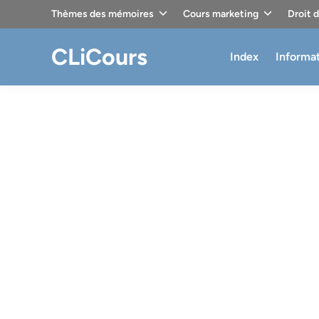
Skip
Thèmes des mémoires
Cours marketing
Droit 
to
content
CLiCours
Index
Informa