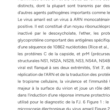
distincts, dont la plupart sont transmis par de
d’autres agents pathogènes importants comme le vi
Le virus amaril est un virus à ARN monocaténaire
positive. Il est constitué d’un noyau ribonucléopr
inactivé par le desoxycholate, l’ether, les pro
glycoprotéine comportant des antigènes spécifiq
d’une séquence de 10862 nucléotides (Rice et al., 1
les protéines C de la capside, et prM (précurse
structurales NS1, NS2A, NS2B, NS3, NS4A, NS4B, NS
viral est flanqué à ses deux extrémités, 5’et 3’, 
réplication de l’ARN et de la traduction des proté
le tropisme cellulaire, la virulence et l’immunit
majeur à la surface du virion et joue un rôle dét
dans l’induction d’une réponse immune protectrice
utilisé pour le diagnostic de la FJ. 6 Figure 1 : 
microscopie électronique du virus amaril Figure 