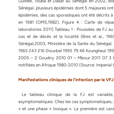
Guinée, Touba et Dakar au Sénégal en 2002, Bob
Sénégal, plusieurs épidémies dont 5 majeures ont 
épidémies, des cas sporadiques ont été décrits à
en 1981 (OMS,1982). Figure 4 : Carte de répa
laboratoires 2011) Tableau 1 : Poussées de FJ a
cas et de décès et la localité (Bres et al., 19
Sénégal,2003, Ministère de la Sante du Sénéga
1965 243 216 Diourbel 1995 79 46 Koungheul 199
2005 – 2 Goudiry 2010 01 – Mbour 2011 07 3 K
notifiées en Afrique 1980-2010 (Source: Imperial
Manifestations cliniques de l’infection par le VFJ
Le tableau clinique de la FJ est variable,
asymptomatiques. Chez les cas symptomatiques, de
» et une phase « toxique ». La première est cara