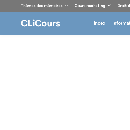
Skip
Thèmes des mémoires
Cours marketing
Droit 
to
content
CLiCours
Index
Informa