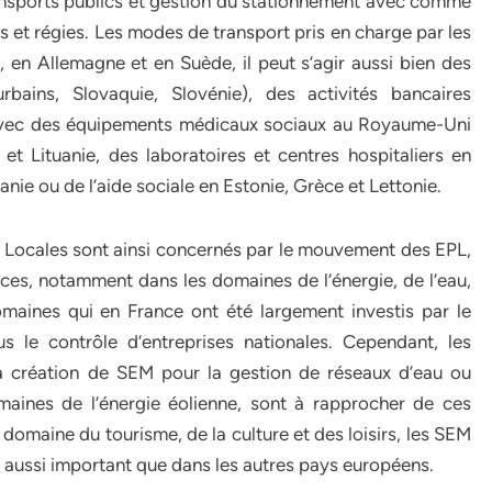
ransports publics et gestion du stationnement avec comme
s et régies. Les modes de transport pris en charge par les
si, en Allemagne et en Suède, il peut s’agir aussi bien des
bains, Slovaquie, Slovénie), des activités bancaires
 avec des équipements médicaux sociaux au Royaume-Uni
 et Lituanie, des laboratoires et centres hospitaliers en
anie ou de l’aide sociale en Estonie, Grèce et Lettonie.
s Locales sont ainsi concernés par le mouvement des EPL,
ices, notamment dans les domaines de l’énergie, de l’eau,
omaines qui en France ont été largement investis par le
s le contrôle d’entreprises nationales. Cependant, les
la création de SEM pour la gestion de réseaux d’eau ou
maines de l’énergie éolienne, sont à rapprocher de ces
domaine du tourisme, de la culture et des loisirs, les SEM
ut aussi important que dans les autres pays européens.