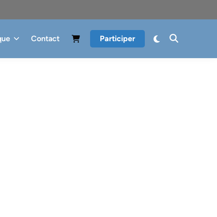
que
Contact
Participer