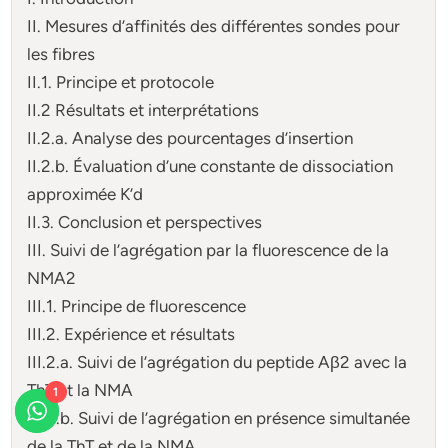
II. Mesures d’affinités des différentes sondes pour
les fibres
II.1. Principe et protocole
II.2 Résultats et interprétations
II.2.a. Analyse des pourcentages d’insertion
II.2.b. Évaluation d’une constante de dissociation
approximée K’d
II.3. Conclusion et perspectives
III. Suivi de l’agrégation par la fluorescence de la
NMA2
III.1. Principe de fluorescence
III.2. Expérience et résultats
III.2.a. Suivi de l’agrégation du peptide Aβ2 avec la
ThT et la NMA
1
III.2.b. Suivi de l’agrégation en présence simultanée
de la ThT et de la NMA