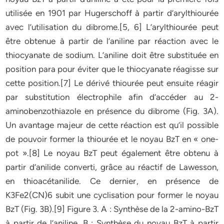
utilisée en 1901 par Hugerschoff à partir d’arylthiourée
avec l’utilisation du dibrome.[5, 6] L’arylthiourée peut
être obtenue à partir de l’aniline par réaction avec le
thiocyanate de sodium. L’aniline doit être substituée en
position para pour éviter que le thiocyanate réagisse sur
cette position.[7] Le dérivé thiourée peut ensuite réagir
par substitution électrophile afin d’accéder au 2-
aminobenzothiazole en présence du dibrome (Fig. 3A).
Un avantage majeur de cette réaction est qu’il possible
de pouvoir former la thiourée et le noyau BzT en « one-
pot ».[8] Le noyau BzT peut également être obtenu à
partir d’anilide converti, grâce au réactif de Lawesson,
en thioacétanilide. Ce dernier, en présence de
K3Fe2(CN)6 subit une cyclisation pour former le noyau
BzT (Fig. 3B).[9] Figure 3. A : Synthèse de la 2-amino-BzT
à partir de l’aniline. B : Synthèse du noyau BzT à partir