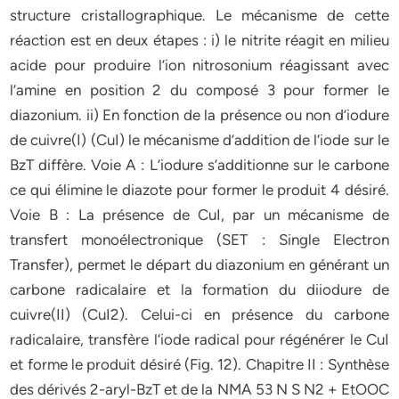
structure cristallographique. Le mécanisme de cette
réaction est en deux étapes : i) le nitrite réagit en milieu
acide pour produire l’ion nitrosonium réagissant avec
l’amine en position 2 du composé 3 pour former le
diazonium. ii) En fonction de la présence ou non d’iodure
de cuivre(I) (CuI) le mécanisme d’addition de l’iode sur le
BzT diffère. Voie A : L’iodure s’additionne sur le carbone
ce qui élimine le diazote pour former le produit 4 désiré.
Voie B : La présence de CuI, par un mécanisme de
transfert monoélectronique (SET : Single Electron
Transfer), permet le départ du diazonium en générant un
carbone radicalaire et la formation du diiodure de
cuivre(II) (CuI2). Celui-ci en présence du carbone
radicalaire, transfère l’iode radical pour régénérer le CuI
et forme le produit désiré (Fig. 12). Chapitre II : Synthèse
des dérivés 2-aryl-BzT et de la NMA 53 N S N2 + EtOOC