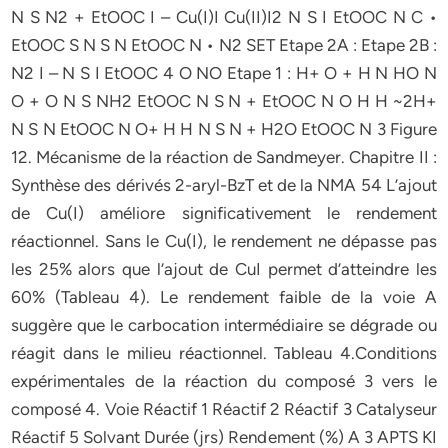
N S N2 + EtOOC I – Cu(I)I Cu(II)I2 N S I EtOOC N C •
EtOOC S N S N EtOOC N • N2 SET Etape 2A : Etape 2B :
N2 I – N S I EtOOC 4 O NO Etape 1 : H+ O + H N HO N
O + O N S NH2 EtOOC N S N + EtOOC N O H H ~2H+
N S N EtOOC N O+ H H N S N + H2O EtOOC N 3 Figure
12. Mécanisme de la réaction de Sandmeyer. Chapitre II :
Synthèse des dérivés 2-aryl-BzT et de la NMA 54 L’ajout
de Cu(I) améliore significativement le rendement
réactionnel. Sans le Cu(I), le rendement ne dépasse pas
les 25% alors que l’ajout de CuI permet d’atteindre les
60% (Tableau 4). Le rendement faible de la voie A
suggère que le carbocation intermédiaire se dégrade ou
réagit dans le milieu réactionnel. Tableau 4.Conditions
expérimentales de la réaction du composé 3 vers le
composé 4. Voie Réactif 1 Réactif 2 Réactif 3 Catalyseur
Réactif 5 Solvant Durée (jrs) Rendement (%) A 3 APTS KI