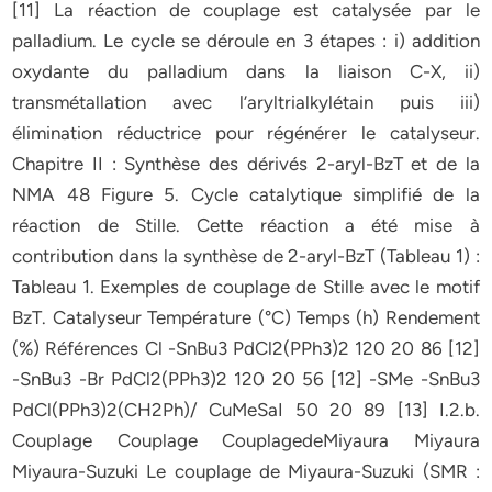
[11] La réaction de couplage est catalysée par le
palladium. Le cycle se déroule en 3 étapes : i) addition
oxydante du palladium dans la liaison C-X, ii)
transmétallation avec l’aryltrialkylétain puis iii)
élimination réductrice pour régénérer le catalyseur.
Chapitre II : Synthèse des dérivés 2-aryl-BzT et de la
NMA 48 Figure 5. Cycle catalytique simplifié de la
réaction de Stille. Cette réaction a été mise à
contribution dans la synthèse de 2-aryl-BzT (Tableau 1) :
Tableau 1. Exemples de couplage de Stille avec le motif
BzT. Catalyseur Température (°C) Temps (h) Rendement
(%) Références Cl -SnBu3 PdCl2(PPh3)2 120 20 86 [12]
-SnBu3 -Br PdCl2(PPh3)2 120 20 56 [12] -SMe -SnBu3
PdCl(PPh3)2(CH2Ph)/ CuMeSaI 50 20 89 [13] I.2.b.
Couplage Couplage CouplagedeMiyaura Miyaura
Miyaura-Suzuki Le couplage de Miyaura-Suzuki (SMR :