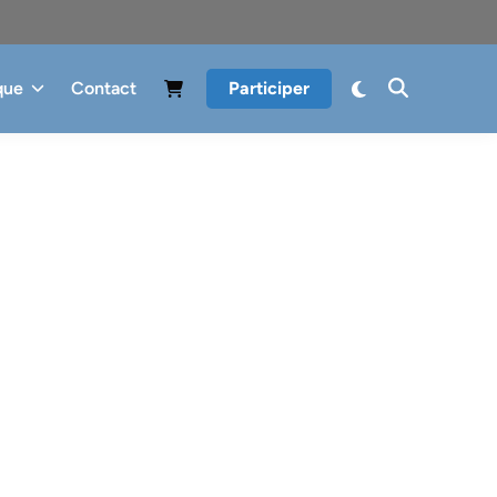
que
Contact
Participer