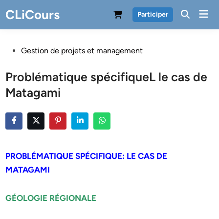
Skip
CLiCours
Mai
Participer
to
Men
content
Posted
Gestion de projets et management
in
Problématique spécifiqueL le cas de
Matagami
PROBLÉMATIQUE SPÉCIFIQUE: LE CAS DE
MATAGAMI
GÉOLOGIE RÉGIONALE