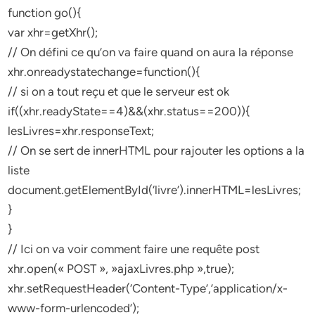
function go(){
var xhr=getXhr();
// On défini ce qu’on va faire quand on aura la réponse
xhr.onreadystatechange=function(){
// si on a tout reçu et que le serveur est ok
if((xhr.readyState==4)&&(xhr.status==200)){
lesLivres=xhr.responseText;
// On se sert de innerHTML pour rajouter les options a la
liste
document.getElementById(‘livre’).innerHTML=lesLivres;
}
}
// Ici on va voir comment faire une requête post
xhr.open(« POST », »ajaxLivres.php »,true);
xhr.setRequestHeader(‘Content-Type’,’application/x-
www-form-urlencoded’);