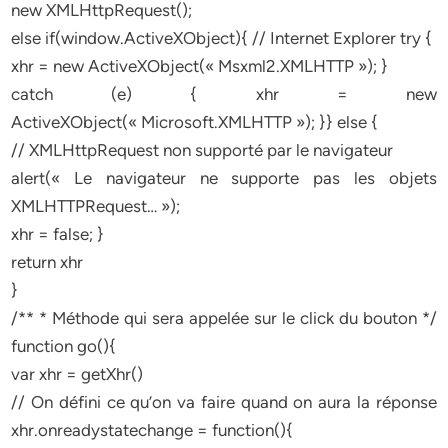
new XMLHttpRequest();
else if(window.ActiveXObject){ // Internet Explorer try {
xhr = new ActiveXObject(« Msxml2.XMLHTTP »); }
catch (e) { xhr = new
ActiveXObject(« Microsoft.XMLHTTP »); }} else {
// XMLHttpRequest non supporté par le navigateur
alert(« Le navigateur ne supporte pas les objets
XMLHTTPRequest… »);
xhr = false; }
return xhr
}
/** * Méthode qui sera appelée sur le click du bouton */
function go(){
var xhr = getXhr()
// On défini ce qu’on va faire quand on aura la réponse
xhr.onreadystatechange = function(){