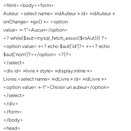
<html><body><form>
Auteur: <select name= »idAuteur » id= »idAuteur »
onChange= »go() »> <option
value= »-1″>Aucun</option>
<? while($aut=mysql_fetch_assoc($rsAut)){ ?>
<option value= »<? echo $aut[‘id’]?> »><? echo
$aut[‘nom’]?></option> <?}?>
</select>
<div id= »livre » style= »display:inline »>
Livres:<select name= »idLivre » id= »idLivre »>
<option value= »-1″>Choisir un auteur</option>
</select>
</div>
</form>
</body>
<head>