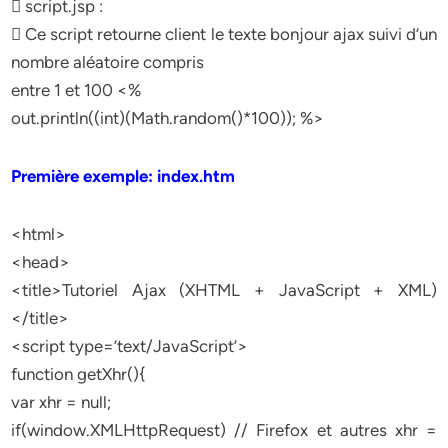
 script.jsp :
 Ce script retourne client le texte bonjour ajax suivi d’un
nombre aléatoire compris
entre 1 et 100 <%
out.println((int)(Math.random()*100)); %>
Première exemple: index.htm
<html>
<head>
<title>Tutoriel Ajax (XHTML + JavaScript + XML)
</title>
<script type=’text/JavaScript’>
function getXhr(){
var xhr = null;
if(window.XMLHttpRequest) // Firefox et autres xhr =