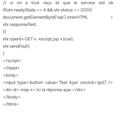
// si on a tout reçu et que le serveur est ok
if(xhr.readyState == 4 && xhr.status == 200){
document.getElementById(‘rep’).innerHTML =
xhr.responseText;
}}
xhr.open(« GET », »script.jsp »,true);
xhr.send(null);
}
</script>
</head>
<body>
<input type=’button’ value=’Test Ajax’ onclick=’go()’ />
<div id= »rep »> Ici la réponse ajax </div>
</body>
</html>