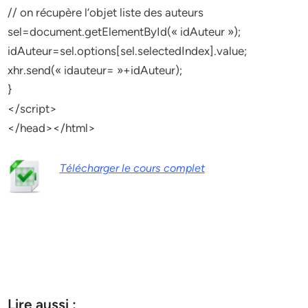
// on récupère l’objet liste des auteurs
sel=document.getElementById(« idAuteur »);
idAuteur=sel.options[sel.selectedIndex].value;
xhr.send(« idauteur= »+idAuteur);
}
</script>
</head></html>
Télécharger le cours complet
Lire aussi :