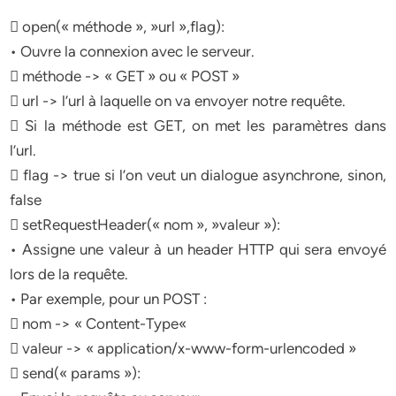
 open(« méthode », »url »,flag):
• Ouvre la connexion avec le serveur.
 méthode -> « GET » ou « POST »
 url -> l’url à laquelle on va envoyer notre requête.
 Si la méthode est GET, on met les paramètres dans
l’url.
 flag -> true si l’on veut un dialogue asynchrone, sinon,
false
 setRequestHeader(« nom », »valeur »):
• Assigne une valeur à un header HTTP qui sera envoyé
lors de la requête.
• Par exemple, pour un POST :
 nom -> « Content-Type«
 valeur -> « application/x-www-form-urlencoded »
 send(« params »):