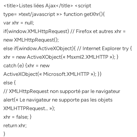
<title>Listes liées Ajax</title> <script
type= »text/javascript »> function getXhr(){
var xhr = null;
if(window.XMLHttpRequest) // Firefox et autres xhr =
new XMLHttpRequest();
else if(window.ActiveXObject){ // Internet Explorer try {
xhr = new ActiveXObject(« Msxml2.XMLHTTP »); }
catch (e) {xhr = new
ActiveXObject(« Microsoft.XMLHTTP »); }}
else {
// XMLHttpRequest non supporté par le navigateur
alert(« Le navigateur ne supporte pas les objets
XMLHTTPRequest… »);
xhr = false; }
return xhr;
}