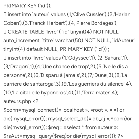
PRIMARY KEY (`id`));
 insert into `auteur` values (1,’Clive Cussler’),(2,’Harlan
Coben’),(3,’Franck Herbert’),(4,’Pierre Bordages’);
 CREATE TABLE `livre` ( `id` tinyint(4) NOT NULL
auto_increment, `titre` varchar(50) NOT NULL, `idAuteur`
tinyint(4) default NULL, PRIMARY KEY (`id`)) ;
 insert into `livre` values (1,’Odyssee’,1), (2,’Sahara’,1),
(3,’Dragon’,1),(4,’Une chance de trop’,2),(5,’Ne le dis a
personne’,2),(6,’Disparu à jamais’,2),(7,’Dune’,3),(8,’La
barriere de santaroga’,3),(9,’Les guerriers du silence’,4),
(10,’La citadelle hyponeros’,4),(11,’Terra mater’,4);
auteurs.php <?
$conn=mysql_connect(« localhost », »root », » ») or
die(mysql_error()); mysql_select_db(« db_aj »,$conn)or
die(mysql_error()); $req= »select * from auteur »;
$rsAut=mysql_query($req)or die(mysql_error()); ?>