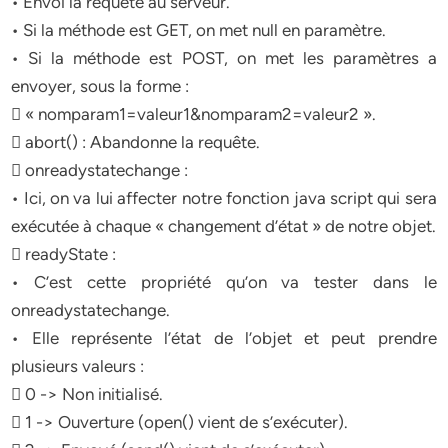
• Envoi la requête au serveur.
• Si la méthode est GET, on met null en paramètre.
• Si la méthode est POST, on met les paramètres a
envoyer, sous la forme :
 « nomparam1=valeur1&nomparam2=valeur2 ».
 abort() : Abandonne la requête.
 onreadystatechange :
• Ici, on va lui affecter notre fonction java script qui sera
exécutée à chaque « changement d’état » de notre objet.
 readyState :
• C’est cette propriété qu’on va tester dans le
onreadystatechange.
• Elle représente l’état de l’objet et peut prendre
plusieurs valeurs :
 0 -> Non initialisé.
 1 -> Ouverture (open() vient de s’exécuter).