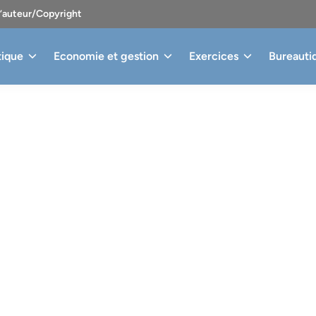
d’auteur/Copyright
tique
Economie et gestion
Exercices
Bureauti