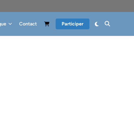
que
Contact
Participer