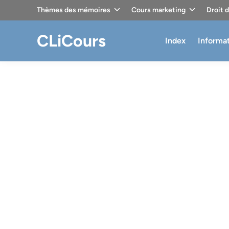
Skip
Thèmes des mémoires
Cours marketing
Droit 
to
content
CLiCours
Index
Informa