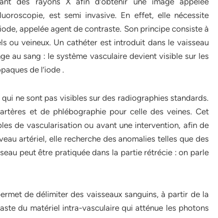
uant des rayons X afin d’obtenir une image appelée
oroscopie, est semi invasive. En effet, elle nécessite
’iode, appelée agent de contraste. Son principe consiste à
els ou veineux. Un cathéter est introduit dans le vaisseau
ge au sang : le système vasculaire devient visible sur les
paques de l’iode .
s qui ne sont pas visibles sur des radiographies standards.
 artères et de phlébographie pour celle des veines. Cet
bles de vascularisation ou avant une intervention, afin de
veau artériel, elle recherche des anomalies telles que des
seau peut être pratiquée dans la partie rétrécie : on parle
rmet de délimiter des vaisseaux sanguins, à partir de la
aste du matériel intra-vasculaire qui atténue les photons