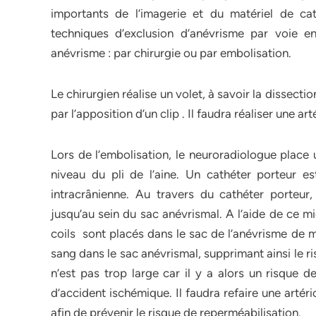
importants de l’imagerie et du matériel de c
techniques d’exclusion d’anévrisme par voie en
anévrisme : par chirurgie ou par embolisation.
Le chirurgien réalise un volet, à savoir la dissecti
par l’apposition d’un clip . Il faudra réaliser une a
Lors de l’embolisation, le neuroradiologue place 
niveau du pli de l’aine. Un cathéter porteur es
intracrânienne. Au travers du cathéter porteur,
jusqu’au sein du sac anévrismal. A l’aide de ce m
coils sont placés dans le sac de l’anévrisme de m
sang dans le sac anévrismal, supprimant ainsi le ris
n’est pas trop large car il y a alors un risque d
d’accident ischémique. Il faudra refaire une artér
afin de prévenir le risque de reperméabilisation.