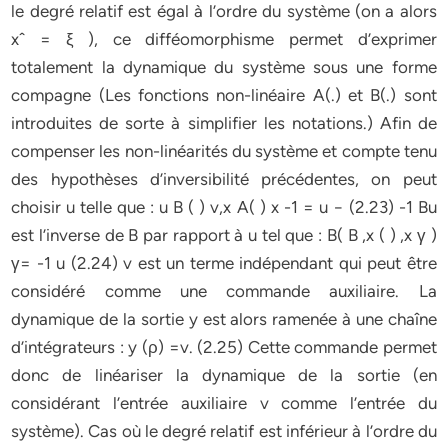
le degré relatif est égal à l’ordre du système (on a alors
xˆ = ξ ), ce difféomorphisme permet d’exprimer
totalement la dynamique du système sous une forme
compagne (Les fonctions non-linéaire A(.) et B(.) sont
introduites de sorte à simplifier les notations.) Afin de
compenser les non-linéarités du système et compte tenu
des hypothèses d’inversibilité précédentes, on peut
choisir u telle que : u B ( ) v,x A( ) x -1 = u − (2.23) -1 Bu
est l’inverse de B par rapport à u tel que : B( B ,x ( ) ,x γ )
γ= -1 u (2.24) v est un terme indépendant qui peut être
considéré comme une commande auxiliaire. La
dynamique de la sortie y est alors ramenée à une chaîne
d’intégrateurs : y (ρ) =v. (2.25) Cette commande permet
donc de linéariser la dynamique de la sortie (en
considérant l’entrée auxiliaire v comme l’entrée du
système). Cas où le degré relatif est inférieur à l’ordre du