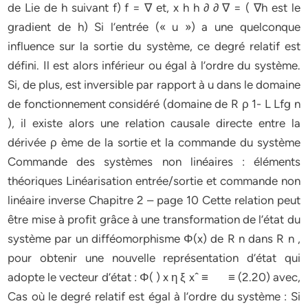
de Lie de h suivant f) f = ∇ et, x h h ∂ ∂ ∇ = ( ∇h est le
gradient de h) Si l’entrée (« u ») a une quelconque
influence sur la sortie du système, ce degré relatif est
défini. Il est alors inférieur ou égal à l’ordre du système.
Si, de plus, est inversible par rapport à u dans le domaine
de fonctionnement considéré (domaine de R ρ 1- L Lfg n
), il existe alors une relation causale directe entre la
dérivée ρ ème de la sortie et la commande du système
Commande des systèmes non linéaires : éléments
théoriques Linéarisation entrée/sortie et commande non
linéaire inverse Chapitre 2 – page 10 Cette relation peut
être mise à profit grâce à une transformation de l’état du
système par un difféomorphisme Φ(x) de R n dans R n ,
pour obtenir une nouvelle représentation d’état qui
adopte le vecteur d’état : Φ( ) x η ξ xˆ ≡ ≡ (2.20) avec,
Cas où le degré relatif est égal à l’ordre du système : Si