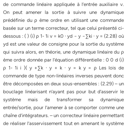
de commande linéaire appliquée à l’entrée auxiliaire v.
On peut amener la sortie à suivre une dynamique
prédéfinie du ρ ème ordre en utilisant une commande
basée sur un terme correcteur, tel que celui présenté ci-
dessous : ( ) (i) ρ 1- 1i v = k0 ⋅ yd − y −∑ki ⋅ y = (2.28) où
yd est une valeur de consigne pour la sortie du système
qui suivra alors, en théorie, une dynamique linéaire du ρ
ème ordre donnée par l’équation différentielle : 0 0 d (i)
ρ 1- 1i i )( y +∑k ⋅ y + k ⋅ y = k y = ρ Les lois de
commande de type non-linéaires inverses peuvent donc
être décomposées en deux sous-ensembles : (2.29) – un
bouclage linéarisant n’ayant pas pour but d’asservir le
système mais de transformer sa dynamique
entrée/sortie, pour l’amener à se comporter comme une
chaîne d’intégrateurs. – un correcteur linéaire permettant
de réaliser l’asservissement tout en amenant le système