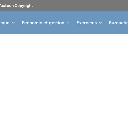
d’auteur/Copyright
tique
Economie et gestion
Exercices
Bureauti