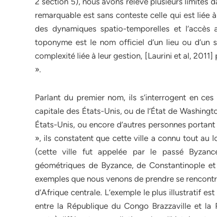
2 section 5), nous avons relevé plusieurs limites d
remarquable est sans conteste celle qui est liée 
des dynamiques spatio-temporelles et l’accès a
toponyme est le nom officiel d’un lieu ou d’un sit
complexité liée à leur gestion, [Laurini et al, 201
».
Parlant du premier nom, ils s’interrogent en ces
capitale des États-Unis, ou de l’État de Washingto
États-Unis, ou encore d’autres personnes portant 
», ils constatent que cette ville a connu tout au
(cette ville fut appelée par le passé Byzanc
géométriques de Byzance, de Constantinople et 
exemples que nous venons de prendre se rencontr
d’Afrique centrale. L’exemple le plus illustratif es
entre la République du Congo Brazzaville et l