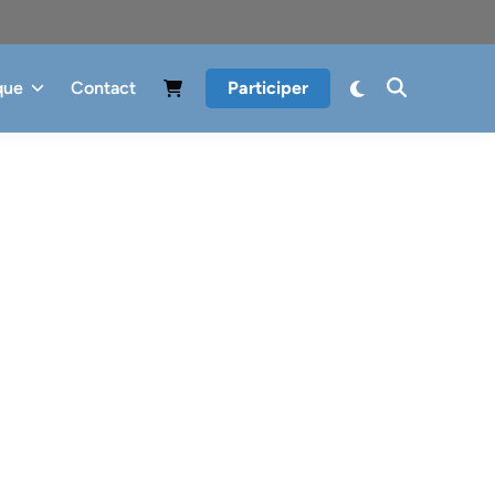
que
Contact
Participer