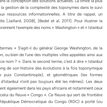
ans la conception des solutions actuelles. La limite la plus
à la gestion de la complexité des toponymes dans le suivi
ux ressources informationnelles. A titre de rappel, un
e [Jaillard, 2008], [Bedel et al, 2011]. Pour illustrer la
1] prennent l’exemple des noms « Washington » et « Istanbul
 termes « S’agit-il du général George Washington, de la
n, ou bien de l’une des multiples villes appelées ainsi aux
ce nom ? ». Dans le second terme, c’est à dire « Istanbul
 long de son histoire des évolutions à la fois toponymique
e puis Constantinople), et géométriques (les formes
d’Istanbul n’ont pas toujours été les mêmes). Les deux
ent également dans les pays africains et notamment ceux
t celui du fleuve « Congo ». Ce fleuve qui sert de frontière
a République Démocratique du Congo (RDC) a porté (ou