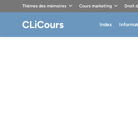
Skip
Thèmes des mémoires
Cours marketing
Droit 
to
content
CLiCours
Index
Informa