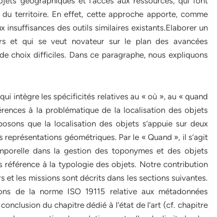
jets géographiques et l’accès aux ressources, qui font
du territoire. En effet, cette approche apporte, comme
 insuffisances des outils similaires existants.Elaborer un
urs et qui se veut novateur sur le plan des avancées
n de choix difficiles. Dans ce paragraphe, nous expliquons
ui intègre les spécificités relatives au « où », au « quand
érences à la problématique de la localisation des objets
sons que la localisation des objets s’appuie sur deux
s représentations géométriques. Par le « Quand », il s’agit
emporelle dans la gestion des toponymes et des objets
s référence à la typologie des objets. Notre contribution
 et les missions sont décrits dans les sections suivantes.
ons de la norme ISO 19115 relative aux métadonnées
onclusion du chapitre dédié à l’état de l’art (cf. chapitre