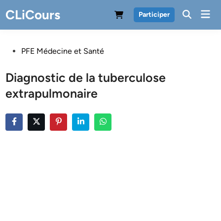
Skip
CLiCours
Mai
Participer
to
Men
content
Posted
PFE Médecine et Santé
in
Diagnostic de la tuberculose
extrapulmonaire