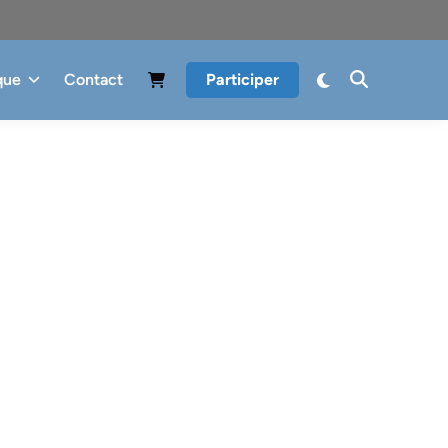
que
Contact
Participer