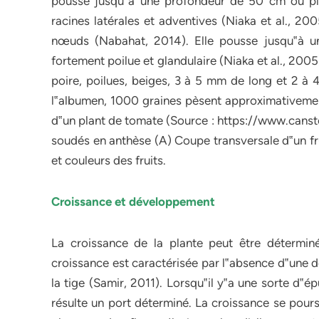
pousse jusqu‟à une profondeur de 50 cm ou plus
racines latérales et adventives (Niaka et al., 20
nœuds (Nabahat, 2014). Elle pousse jusqu‟à un
fortement poilue et glandulaire (Niaka et al., 200
poire, poilues, beiges, 3 à 5 mm de long et 2 à
l‟albumen, 1000 graines pèsent approximativement
d‟un plant de tomate (Source : https://www.cansto
soudés en anthèse (A) Coupe transversale d‟un frui
et couleurs des fruits.
Croissance et développement
La croissance de la plante peut être déterminé
croissance est caractérisée par l‟absence d‟une d
la tige (Samir, 2011). Lorsqu‟il y‟a une sorte d‟é
résulte un port déterminé. La croissance se pours