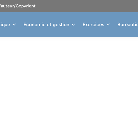
d’auteur/Copyright
tique
Economie et gestion
Exercices
Bureauti