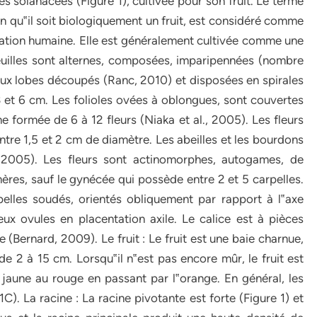
s solanacées (Figure 1), cultivée pour son fruit. Le terme
bien qu‟il soit biologiquement un fruit, est considéré comme
tation humaine. Elle est généralement cultivée comme une
feuilles sont alternes, composées, imparipennées (nombre
 aux lobes découpés (Ranc, 2010) et disposées en spirales
 et 6 cm. Les folioles ovées à oblongues, sont couvertes
e formée de 6 à 12 fleurs (Niaka et al., 2005). Les fleurs
entre 1,5 et 2 cm de diamètre. Les abeilles et les bourdons
., 2005). Les fleurs sont actinomorphes, autogames, de
ères, sauf le gynécée qui possède entre 2 et 5 carpelles.
elles soudés, orientés obliquement par rapport à l‟axe
x ovules en placentation axile. Le calice est à pièces
 (Bernard, 2009). Le fruit : Le fruit est une baie charnue,
e 2 à 15 cm. Lorsqu‟il n‟est pas encore mûr, le fruit est
u jaune au rouge en passant par l‟orange. En général, les
1C). La racine : La racine pivotante est forte (Figure 1) et