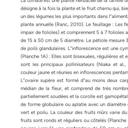
La tomate est une plante herbacée de la famille de
désigne à la fois la plante et le fruit charnu qui, 
un des légumes les plus importants dans l‟alimen
plante annuelle (Ranc, 2010). Le feuillage : Les 
impair de folioles) et comprennent 5 à 7 folioles
de 15 à 50 cm de 5 diamètre. Le pétiole mesure 3
de poils glandulaires. L‟inflorescence est une cym
(Planche 1A) : Elles sont bisexuées, régulières et 
sont les principaux pollinisateurs (Niaka et al
couleur jaune et réunies en inflorescences pentam
L‟ovaire supère est formé d‟au moins deux carp
médian de la fleur, et comprend de très nombreu
partiellement soudées et la corolle est gamopétale
de forme globulaire ou aplatie avec un diamètre d
vert et poilu. La couleur des fruits mûrs varie d
fruits sont ronds et réguliers ou côtelés (Planche 