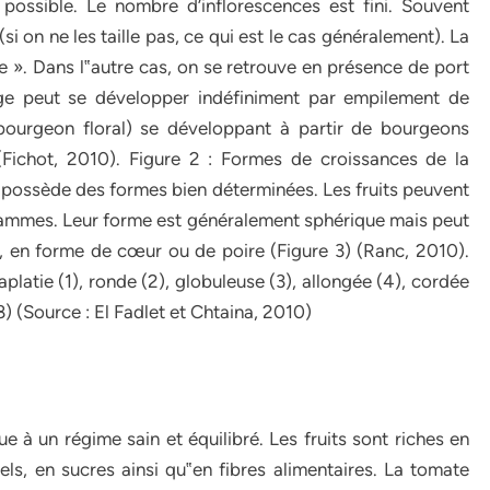
 possible. Le nombre d’inflorescences est fini. Souvent
i on ne les taille pas, ce qui est le cas généralement). La
 ». Dans l‟autre cas, on se retrouve en présence de port
tige peut se développer indéfiniment par empilement de
 bourgeon floral) se développant à partir de bourgeons
 (Fichot, 2010). Figure 2 : Formes de croissances de la
possède des formes bien déterminées. Les fruits peuvent
ammes. Leur forme est généralement sphérique mais peut
e, en forme de cœur ou de poire (Figure 3) (Ranc, 2010).
aplatie (1), ronde (2), globuleuse (3), allongée (4), cordée
(8) (Source : El Fadlet et Chtaina, 2010)
 à un régime sain et équilibré. Les fruits sont riches en
ls, en sucres ainsi qu‟en fibres alimentaires. La tomate