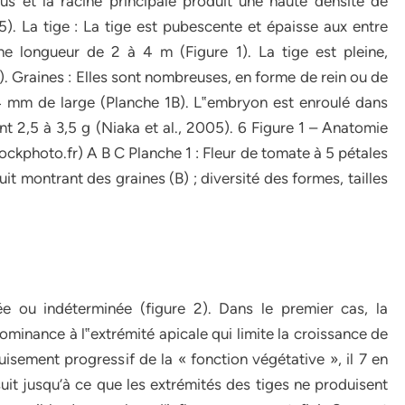
 et la racine principale produit une haute densité de
05). La tige : La tige est pubescente et épaisse aux entre
e longueur de 2 à 4 m (Figure 1). La tige est pleine,
5). Graines : Elles sont nombreuses, en forme de rein ou de
 4 mm de large (Planche 1B). L‟embryon est enroulé dans
 2,5 à 3,5 g (Niaka et al., 2005). 6 Figure 1 – Anatomie
ckphoto.fr) A B C Planche 1 : Fleur de tomate à 5 pétales
t montrant des graines (B) ; diversité des formes, tailles
e ou indéterminée (figure 2). Dans le premier cas, la
ominance à l‟extrémité apicale qui limite la croissance de
puisement progressif de la « fonction végétative », il 7 en
uit jusqu’à ce que les extrémités des tiges ne produisent