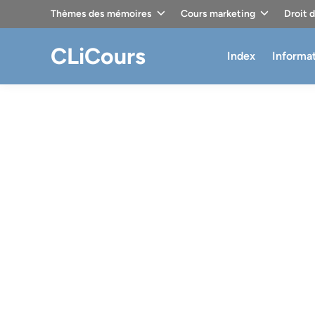
Skip
Thèmes des mémoires
Cours marketing
Droit 
to
content
CLiCours
Index
Informa