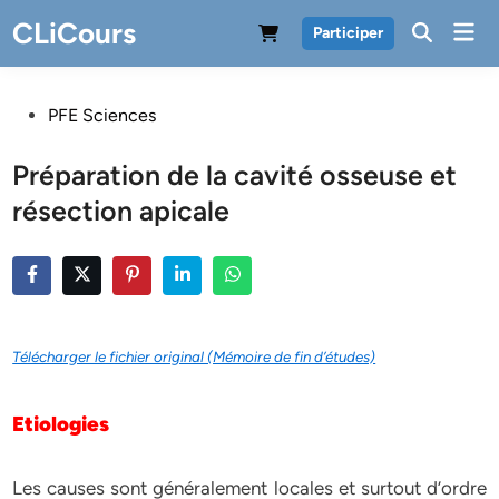
Skip
CLiCours
Mai
Participer
to
Men
content
Posted
PFE Sciences
in
Préparation de la cavité osseuse et
résection apicale
Télécharger le fichier original (Mémoire de fin d’études)
Etiologies
Les causes sont généralement locales et surtout d’ordre