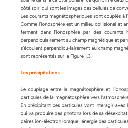
solaire dans la calotte polaire, ce qui forme deux
côté soir, qui sont les images des cellules de conv
Les courants magnétosphériques sont couplés à l’
Comme l’ionosphère est un milieu collisionel et a
ferment dans l’ionosphère par des courants h
perpendiculairement au champ magnétique et paral
s’écoulent perpendicu-lairement au champ magné
sont représentés sur la Figure 1.3.
Les précipitations
Le couplage entre la magnétosphère et l’ionos
particules de la magnétosphère vers l’atmosphère
En précipitant ces particules vont interagir avec 
qui va produire des photons lors de sa désexcitati
paires ion-électron lorsque l’énergie des particules