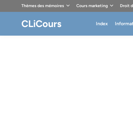
Skip
Thèmes des mémoires
Cours marketing
Droit 
to
content
CLiCours
Index
Informa