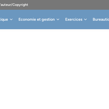
d’auteur/Copyright
tique
Economie et gestion
Exercices
Bureauti