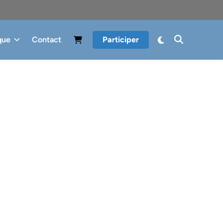
que
Contact
Participer