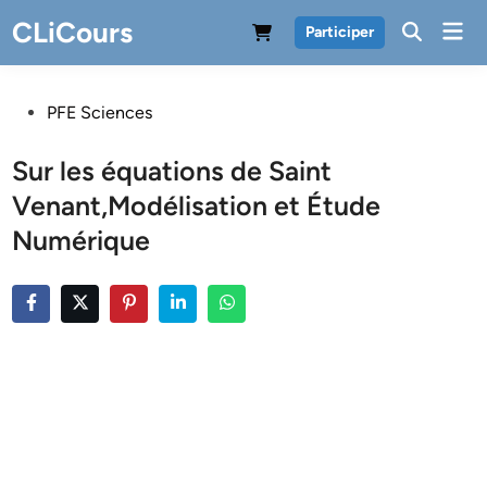
Skip
CLiCours
Mai
Participer
to
Men
content
Posted
PFE Sciences
in
Sur les équations de Saint
Venant,Modélisation et Étude
Numérique