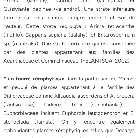
excelsa (keleony), Cordia cafra (varogasy), et
Quisiviante papinae (valiandro). Une strate inférieure
formée par des plantes compris entre 1 et 5m de
hauteur. Cette strate regroupe : Azima tetracantha
(filofilo), Capparis sepiaria (tialahy), et Enterospermum
sp. (mantsaka). Une strate herbacée qui est constituée
par des plantes appartenant aux familles des
Acanthaceae et Commelinaceae. (FELANTSOA, 2002)
* un fourré xérophytique
dans la partie sud de Malaza
et peuplé de plantes appartenant à la famille des
Didiereaceae comme Alluaudia ascendens et A. procera
(fantsiolotse), Didierea trolii (sonimbarike)… ;
Euphorbiaceae incluant Euphorbia leucodendron et E.
stenoclada (famata). On y rencontre également
d’abondantes plantes xérophytiques telles que Decarya