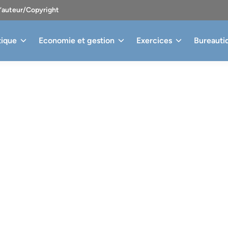
d’auteur/Copyright
tique
Economie et gestion
Exercices
Bureauti