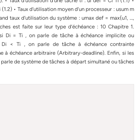
 Taux d’utilisation d’une tâche τi : ui def = Ci Ti (1.1) •
i (1.2) • Taux d’utilisation moyen d’un processeur : usum m
and taux d’utilisation du système : umax def = max{u1, …,
ches est faite sur leur type d’échéance : 10 Chapitre 1.
i Di = Ti , on parle de tâche à échéance implicite ou
si Di < Ti , on parle de tâche à échéance contrainte
e à échéance arbitraire (Arbitrary-deadline). Enfin, si les
 parle de système de tâches à départ simultané ou tâches