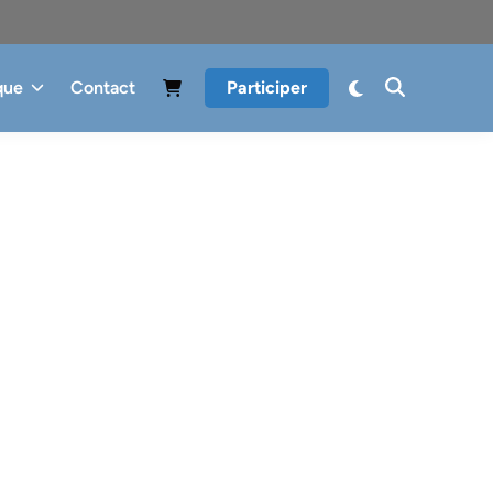
que
Contact
Participer