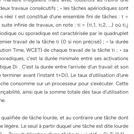
 deux travaux consécutifs ; • les tâches apériodiques sont
 réel τ est constitué d’une ensemble fini de tâches : τ =
ite infinie de travaux, on note : τi = {τi,1, τi,2, …} où τi,j
périodique ou sporadique est caractérisée par le quadruplet
premier travail de la tâche τi (0 si non précisé) ; • la durée
tion Time, WCET) de chaque travail de la tâche τi ; • sa
poradiques, c’est la durée minimale entre ses activations
ique Di . C’est la durée entre l’arrivée d’un travail et son
e terminer avant l’instant t+Di). Le taux d’utilisation d’une
tâche consomme sur un processeur pour s’exécuter. Cette
nçabilité, ainsi que la somme totale des taux d’utilisation
me.
a qualifiée de tâche lourde, et au contraire une tâche dont
che légère. Le seuil à partir duquel une tâche est dite lourde