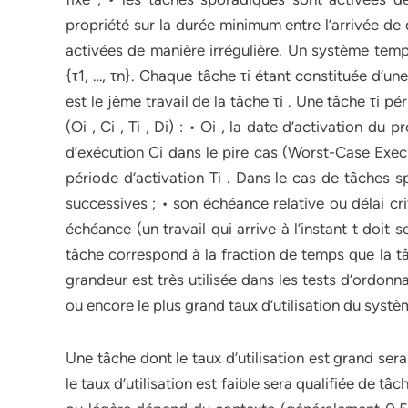
propriété sur la durée minimum entre l’arrivée de
activées de manière irrégulière. Un système temps
{τ1, …, τn}. Chaque tâche τi étant constituée d’une su
est le jème travail de la tâche τi . Une tâche τi 
(Oi , Ci , Ti , Di) : • Oi , la date d’activation du 
d’exécution Ci dans le pire cas (Worst-Case Execu
période d’activation Ti . Dans le cas de tâches s
successives ; • son échéance relative ou délai crit
échéance (un travail qui arrive à l’instant t doit s
tâche correspond à la fraction de temps que la 
grandeur est très utilisée dans les tests d’ordonna
ou encore le plus grand taux d’utilisation du systè
Une tâche dont le taux d’utilisation est grand ser
le taux d’utilisation est faible sera qualifiée de tâ