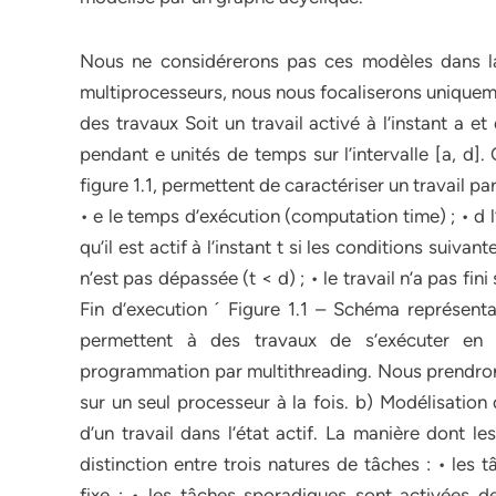
Nous ne considérerons pas ces modèles dans la s
multiprocesseurs, nous nous focaliserons uniquemen
des travaux Soit un travail activé à l’instant a et
pendant e unités de temps sur l’intervalle [a, d]
figure 1.1, permettent de caractériser un travail par le
• e le temps d’exécution (computation time) ; • d 
qu’il est actif à l’instant t si les conditions suivant
n’est pas dépassée (t < d) ; • le travail n’a pas fin
Fin d’execution ´ Figure 1.1 – Schéma représenta
permettent à des travaux de s’exécuter en 
programmation par multithreading. Nous prendrons
sur un seul processeur à la fois. b) Modélisation
d’un travail dans l’état actif. La manière dont l
distinction entre trois natures de tâches : • les
fixe ; • les tâches sporadiques sont activées d