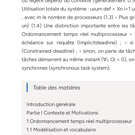
ou légère dépend du contexte (généralement 0.5). •
Utilisation totale du système : usum def = Xn i=1 u
, avec m le nombre de processeurs (1.3) • Plus gr
un} (1.4) Une distinction importante entre les tâ
Ordonnancement temps réel multiprocesseur • s
échéance sur requête (Implicitdeadline) ; • 
(Constrained-deadline) ; • sinon, on parle de tâch
tâches démarrent au même instant (∀i, Oi = 0), on
synchrones (synchronous task system).
Table des matières
Introduction générale
Partie I Contexte et Motivations
1 Ordonnancement temps réel multiprocesseur
1.1 Modélisation et vocabulaire