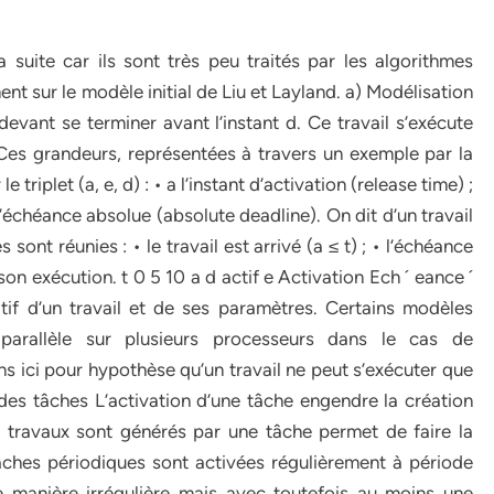
uite car ils sont très peu traités par les algorithmes
t sur le modèle initial de Liu et Layland. a) Modélisation
 devant se terminer avant l’instant d. Ce travail s’exécute
. Ces grandeurs, représentées à travers un exemple par la
 triplet (a, e, d) : • a l’instant d’activation (release time) ;
l’échéance absolue (absolute deadline). On dit d’un travail
es sont réunies : • le travail est arrivé (a ≤ t) ; • l’échéance
i son exécution. t 0 5 10 a d actif e Activation Ech ´ eance ´
tif d’un travail et de ses paramètres. Certains modèles
parallèle sur plusieurs processeurs dans le cas de
 ici pour hypothèse qu’un travail ne peut s’exécuter que
 des tâches L’activation d’une tâche engendre la création
es travaux sont générés par une tâche permet de faire la
 tâches périodiques sont activées régulièrement à période
e manière irrégulière mais avec toutefois au moins une