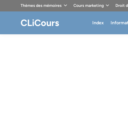
Skip
Thèmes des mémoires
Cours marketing
Droit 
to
content
CLiCours
Index
Informa