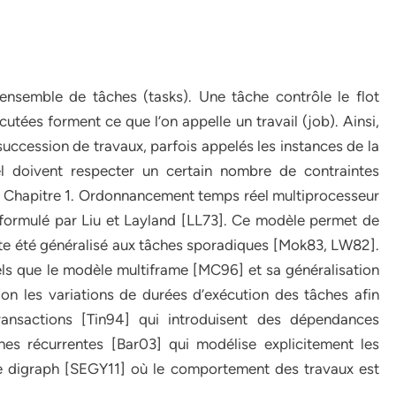
ensemble de tâches (tasks). Une tâche contrôle le flot
utées forment ce que l’on appelle un travail (job). Ainsi,
 succession de travaux, parfois appelés les instances de la
el doivent respecter un certain nombre de contraintes
 8 Chapitre 1. Ordonnancement temps réel multiprocesseur
t formulé par Liu et Layland [LL73]. Ce modèle permet de
suite été généralisé aux tâches sporadiques [Mok83, LW82].
ls que le modèle multiframe [MC96] et sa généralisation
n les variations de durées d’exécution des tâches afin
 transactions [Tin94] qui introduisent des dépendances
hes récurrentes [Bar03] qui modélise explicitement les
e digraph [SEGY11] où le comportement des travaux est