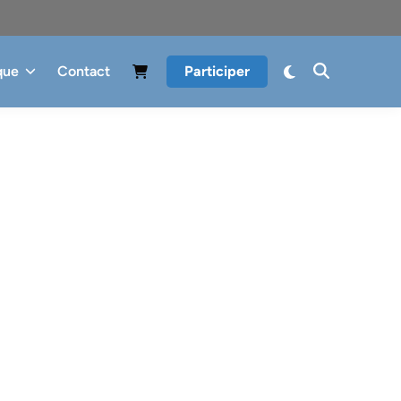
que
Contact
Participer