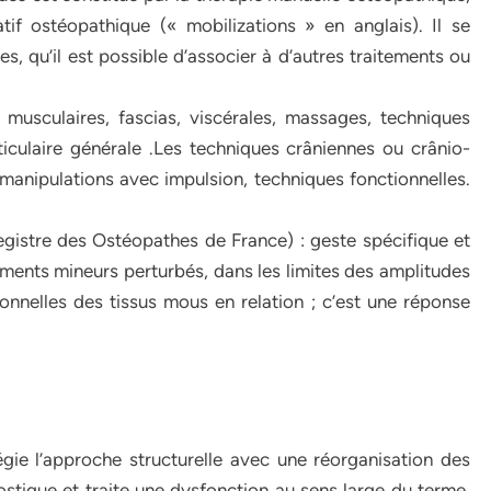
if ostéopathique (« mobilizations » en anglais). Il se
s, qu’il est possible d’associer à d’autres traitements ou
musculaires, fascias, viscérales, massages, techniques
iculaire générale .Les techniques crâniennes ou crânio-
: manipulations avec impulsion, techniques fonctionnelles.
egistre des Ostéopathes de France) : geste spécifique et
ments mineurs perturbés, dans les limites des amplitudes
ionnelles des tissus mous en relation ; c’est une réponse
gie l’approche structurelle avec une réorganisation des
ostique et traite une dysfonction au sens large du terme,