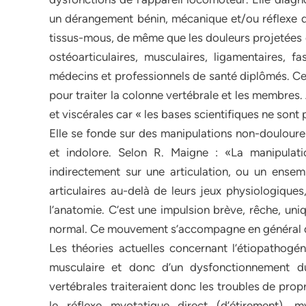
un dérangement bénin, mécanique et/ou réflexe d’u
tissus-mous, de même que les douleurs projetées qu
ostéoarticulaires, musculaires, ligamentaires, f
médecins et professionnels de santé diplômés. Cet
pour traiter la colonne vertébrale et les membres
et viscérales car « les bases scientifiques ne son
Elle se fonde sur des manipulations non-doulour
et indolore. Selon R. Maigne : «La manipula
indirectement sur une articulation, ou un ensem
articulaires au-delà de leurs jeux physiologique
l’anatomie. C’est une impulsion brève, rêche, uniq
normal. Ce mouvement s’accompagne en général d
Les théories actuelles concernant l’étiopathogén
musculaire et donc d’un dysfonctionnement d
vertébrales traiteraient donc les troubles de prop
le réflexe myotatique direct (d’étirement), m