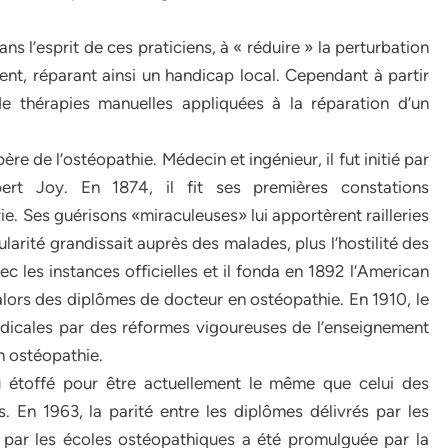
ns l’esprit de ces praticiens, à « réduire » la perturbation
t, réparant ainsi un handicap local. Cependant à partir
e thérapies manuelles appliquées à la réparation d’un
ère de l’ostéopathie. Médecin et ingénieur, il fut initié par
bert Joy. En 1874, il fit ses premières constations
e. Ses guérisons «miraculeuses» lui apportèrent railleries
ularité grandissait auprès des malades, plus l’hostilité des
vec les instances officielles et il fonda en 1892 l’American
 alors des diplômes de docteur en ostéopathie. En 1910, le
édicales par des réformes vigoureuses de l’enseignement
 ostéopathie.
u étoffé pour être actuellement le même que celui des
 En 1963, la parité entre les diplômes délivrés par les
 par les écoles ostéopathiques a été promulguée par la