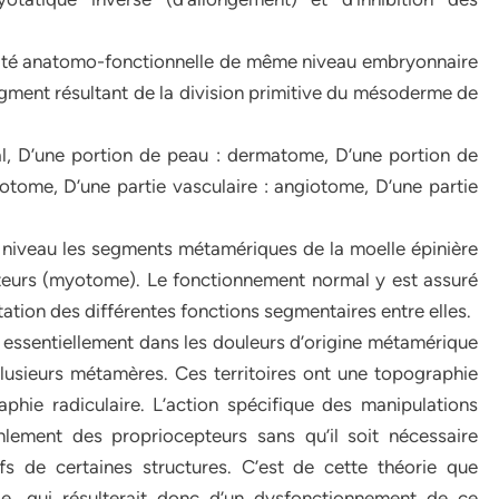
ité anatomo-fonctionnelle de même niveau embryonnaire
egment résultant de la division primitive du mésoderme de
al, D’une portion de peau : dermatome, D’une portion de
rotome, D’une partie vasculaire : angiotome, D’une partie
e niveau les segments métamériques de la moelle épinière
teurs (myotome). Le fonctionnement normal y est assuré
tation des différentes fonctions segmentaires entre elles.
 essentiellement dans les douleurs d’origine métamérique
plusieurs métamères. Ces territoires ont une topographie
phie radiculaire. L’action spécifique des manipulations
nlement des propriocepteurs sans qu’il soit nécessaire
fs de certaines structures. C’est de cette théorie que
le, qui résulterait donc d’un dysfonctionnement de ce