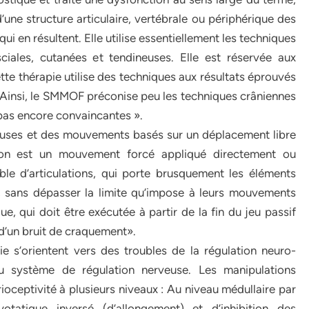
ne structure articulaire, vertébrale ou périphérique des
i en résultent. Elle utilise essentiellement les techniques
asciales, cutanées et tendineuses. Elle est réservée aux
te thérapie utilise des techniques aux résultats éprouvés
. Ainsi, le SMMOF préconise peu les techniques crâniennes
t pas encore convaincantes ».
euses et des mouvements basés sur un déplacement libre
tion est un mouvement forcé appliqué directement ou
ble d’articulations, qui porte brusquement les éléments
s, sans dépasser la limite qu’impose à leurs mouvements
ue, qui doit être exécutée à partir de la fin du jeu passif
’un bruit de craquement».
ie s’orientent vers des troubles de la régulation neuro-
u système de régulation nerveuse. Les manipulations
rioceptivité à plusieurs niveaux : Au niveau médullaire par
yotatique inversé (d’allongement) et d’inhibition des