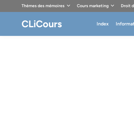
Skip
Thèmes des mémoires
Cours marketing
Droit 
to
content
CLiCours
Index
Informa