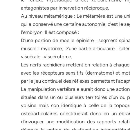
antagonistes par innervation réciproque.
Au niveau métamérique : Le métamère est une un
qui a conservé une certaine autonomie, c’est le s
l’embryon. Il est composé :
D’une portion de moelle épinière : segment spin
muscle : myotome, D’une partie articulaire : sclé
viscérale : viscérotome.
Les nerfs rachidiens mettent en relation à chaqu
avec les récepteurs sensitifs (dermatome) et mo
par le jeu continuel des réflexes permettant l’adap
La manipulation vertébrale aurait donc une action
situées dans un ou plusieurs territoires d’un ou 
voisine mais non identique à celle de la topogra
ostéoarticulaires constituerait donc en un ébra
d’invoquer une modification des rapports relati
découle la notion de dysfonction intervertébra